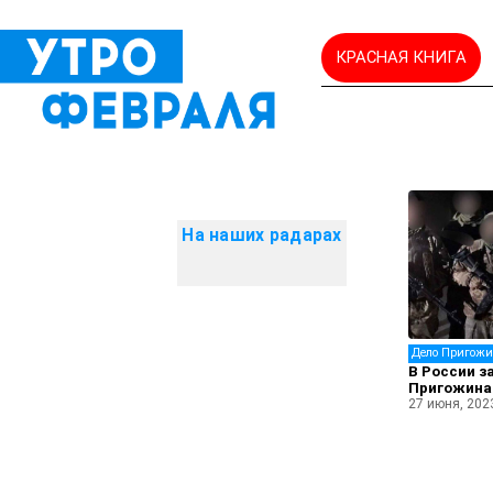
КРАСНАЯ КНИГА
На наших радарах
Дело Пригож
В России з
Пригожина
27 июня, 202