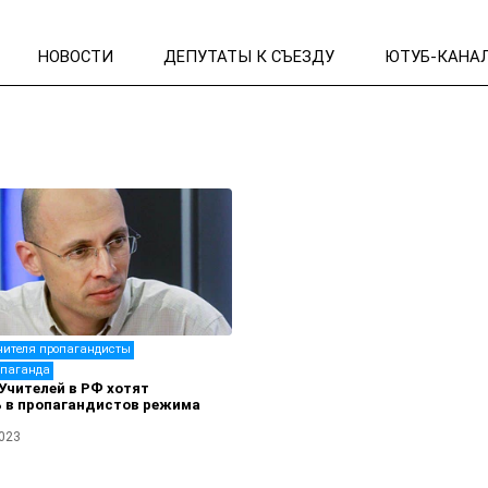
НОВОСТИ
ДЕПУТАТЫ К СЪЕЗДУ
ЮТУБ-КАНА
чителя пропагандисты
опаганда
чителей в РФ хотят
ь в пропагандистов режима
2023