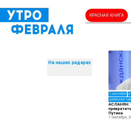
КРАСНАЯ КНИГА
На наших радарах
1 сентября
у
школьная пр
АСЛАНЯН: У
превратит
Путина
1 сентября, 