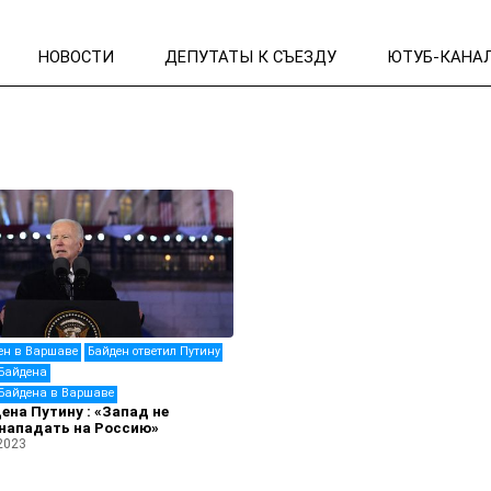
НОВОСТИ
ДЕПУТАТЫ К СЪЕЗДУ
ЮТУБ-КАНА
ен в Варшаве
Байден ответил Путину
Байдена
Байдена в Варшаве
ена Путину : «Запад не
нападать на Россию»
2023