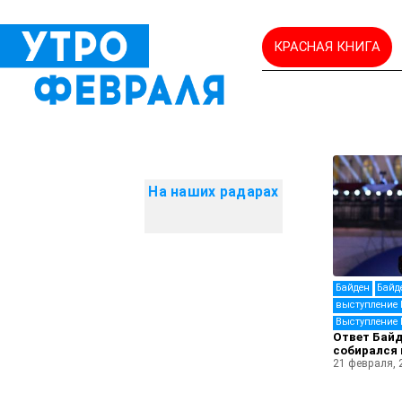
КРАСНАЯ КНИГА
На наших радарах
Байден
Байд
выступление 
Выступление 
Ответ Байд
собирался 
21 февраля, 