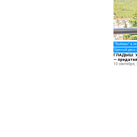
"Выборы" в о
Единый день 
ГЛАДЫШ: У
— предател
10 сентября,