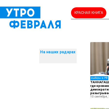
КРАСНАЯ КНИГА
На наших радарах
выборы в РФ
ТАННАГАШЕ
где крова
демократию
разыгрыва
10 сентября,