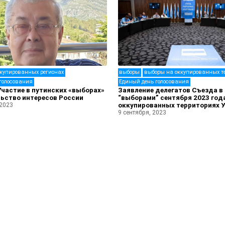
ккупированных регионах
выборы
выборы на оккупированных т
голосования
Единый день голосования
частие в путинских «выборах»
Заявление делегатов Съезда в 
ьство интересов России
“выборами” сентября 2023 года
 2023
оккупированных территориях 
9 сентября, 2023