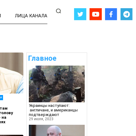
Л
ЛИЦА КАНАЛА
Главное
ии
Украинцы наступают:
стам
англичане, и американцы
 голову
подтверждают
 на
29 июля, 2023
иях