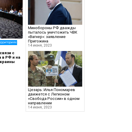
Минобороны РФ дважды
пыталось уничтожить ЧВК
«Вагнер»: заявление
Пригожина
ерриториях
14 июня, 2023
связи с
 в РФ и на
Украины
Цезарь: Илья Пономарев
движется с Легионом
«Свобода России» в одном
направлении
14 июня, 2023