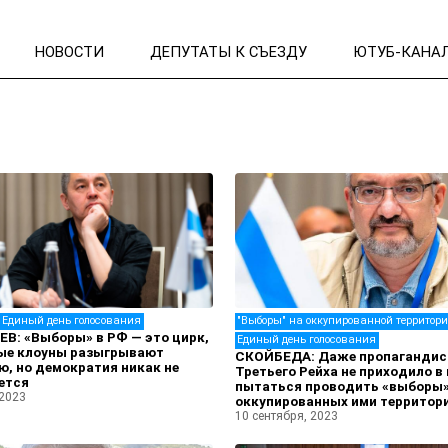
НОВОСТИ
ДЕПУТАТЫ К СЪЕЗДУ
ЮТУБ-КАНА
Единый день голосования
"Выборы" на оккупированной территор
В: «Выборы» в РФ — это цирк,
Единый день голосования
вые клоуны разыгрывают
СКОЙБЕДА: Даже пропаганди
, но демократия никак не
Третьего Рейха не приходило в
ется
пытаться проводить «выборы»
 2023
оккупированных ими территор
10 сентября, 2023