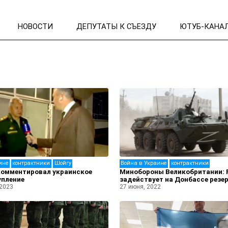
НОВОСТИ
ДЕПУТАТЫ К СЪЕЗДУ
ЮТУБ-КАНА
ине
контрактники
Шойгу
Война в Украине
контрактники
комментировал украинское
Минобороны Великобритании:
упление
задействует на Донбассе резе
 2023
27 июня, 2022