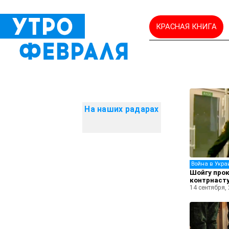
КРАСНАЯ КНИГА
На наших радарах
Война в Укра
Шойгу про
контрнаст
14 сентября,