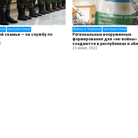
ине
контрактники
Война в Украине
контрактники
й скамьи — на службу по
Региональные вооруженные
?
формирования для «не-войны» 
2
создаются в республиках и об
23 июня, 2022