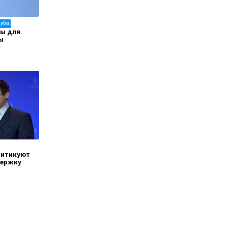
Куба
бы для
ы
ритикуют
держку