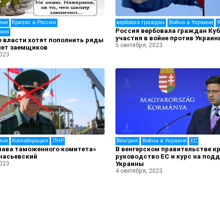
ине
Кризис в России
вербовка граждан
Война в Украине
Россия вербовала граждан Ку
мию
участия в войне против Украин
 власти хотят пополнить ряды
5 сентября, 2023
чет заемщиков
2023
ине
Коллаборация
ЛНР
Венгрия
Война в Украине
ЕС
лава таможенного комитета»
В венгерском правительстве к
насьевский
руководство ЕС и курс на под
2023
Украины
4 сентября, 2023