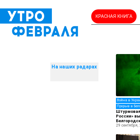
КРАСНАЯ КНИГА
На наших радарах
Война в Укра
Прорыв в Бел
Штурмовая
России» вы
Белгородс
29 сентября,