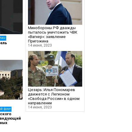
Минобороны РФ дважды
пыталось уничтожить ЧВК
«Вагнер»: заявление
тин
Пригожина
тель
14 июня, 2023
Цезарь: Илья Пономарев
движется с Легионом
«Свобода России» в одном
направлении
14 июня, 2023
ий флот
йского
мандующий
нных