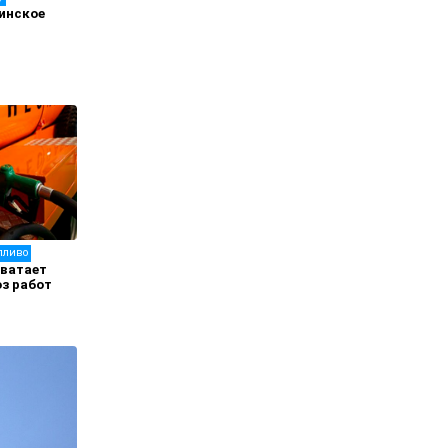
инское
пливо
хватает
оз работ