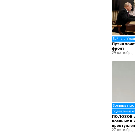
Война в Укра
Путин хоче
фронт
29 сентября,
Военные прес
подавление о
ПОЛОЗОВ о
военных в 
преступлен
27 сентября,