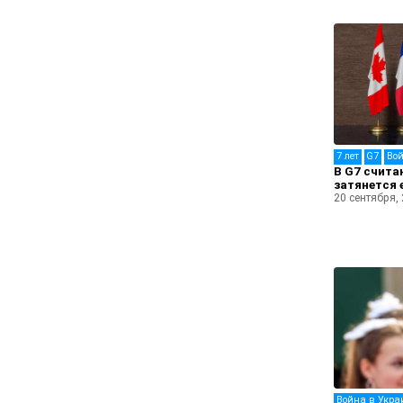
7 лет
G7
Вой
В G7 счита
затянется 
20 сентября,
Война в Укра