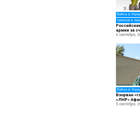
Война в Укра
призыв в ар
Российские
армии за с
6 сентября, 
Война в Укра
Взорван «г
«ЛНР» Афа
5 сентября, 