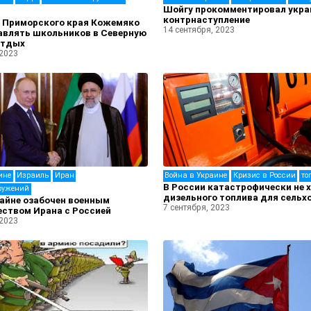
Шойгу прокомментировал укра
контрнаступление
р Приморского края Кожемяко
14 сентября, 2023
авлять школьников в Северную
отдых
 2023
ине
Израиль
Иран
Война в Украине
Кризис в России
то
В России катастрофически не 
ружений
дизельного топлива для сельх
айне озабочен военным
7 сентября, 2023
ством Ирана с Россией
 2023