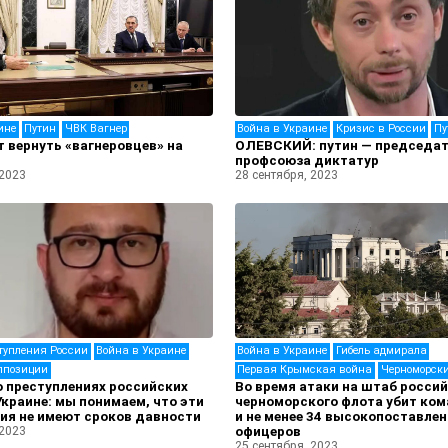
ине
Путин
ЧВК Вагнер
Война в Украине
Кризис в России
Пу
т вернуть «вагнеровцев» на
ОЛЕВСКИЙ: путин — председа
профсоюза диктатур
 2023
28 сентября, 2023
тупления России
Война в Украине
Война в Украине
Гибель адмирала
ппозиции
Первая Крымская война
Черноморск
 преступлениях российских
Во время атаки на штаб росси
Украине: мы понимаем, что эти
черноморского флота убит ко
ия не имеют сроков давности
и не менее 34 высокопоставле
 2023
офицеров
25 сентября, 2023