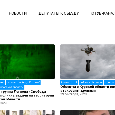
НОВОСТИ
ДЕПУТАТЫ К СЪЕЗДУ
ЮТУБ-КАНА
ине
Легион "Свобода России"
Атаки БПЛА
Война в Украине
Кризис
Объекты в Курской области вн
городской области
атакованы дронами
 группа Легиона «Свобода
29 сентября, 2023
полнила задачи на территории
кой области
 2023