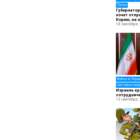
Путин
Губернато
хочет отпр
Корею, на 
18 сентября,
Война в Укра
поставки воо
Израиль кр
сотрудниче
13 сентября,