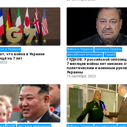
на в Украине
Война в Украине
политика Европы
ют, что война в Украине
российская оппозиция
Турция
ещё на 7 лет
ГУДКОВ: У российской оппозици
 2023
7 месяцев войны нет никаких 
политическим и военным руко
Украины
19 сентября, 2023
ине
КНДР
поставка вооружений
Война в Украине
контрактники
Шойг