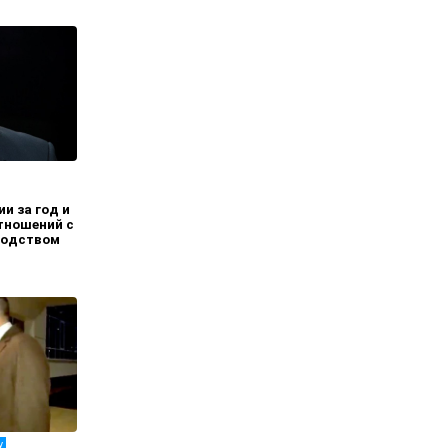
и за год и
отношений с
водством
у