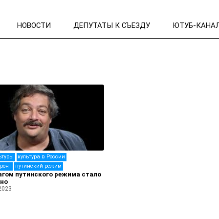
НОВОСТИ
ДЕПУТАТЫ К СЪЕЗДУ
ЮТУБ-КАНА
ьтуры
культура в России
ронт
путинский режим
агом путинского режима стало
тно
2023