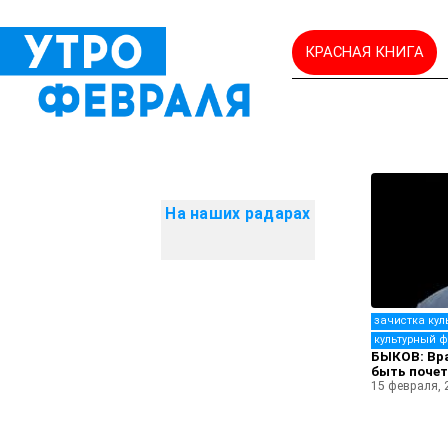
КРАСНАЯ КНИГА
На наших радарах
зачистка кул
культурный ф
БЫКОВ: Вр
быть поче
15 февраля, 