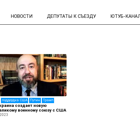
НОВОСТИ
ДЕПУТАТЫ К СЪЕЗДУ
ЮТУБ-КАНА
поддердка США
Путин
Трамп
краина создает новую
еликому военному союзу с США
 2023