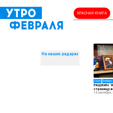
КРАСНАЯ КНИГА
На наших радарах
CША
Байден
РАШКИН: У
страницу в
14 сентября,