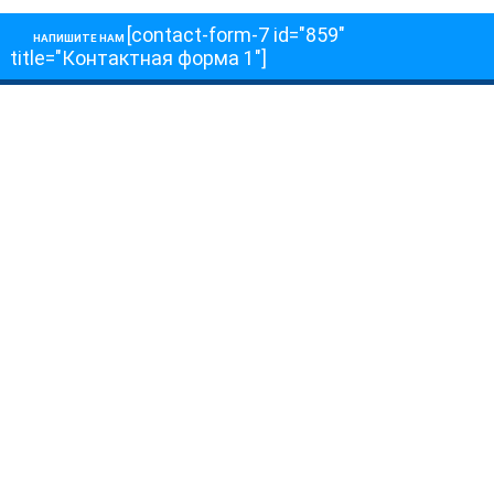
[contact-form-7 id="859"
НАПИШИТЕ НАМ
title="Контактная форма 1"]
О НАС
О телеканале
Как обойти блокировку
ОСТАЛЬНОЕ
Интервью
Колонки
Авторы
ПРИСОЕДЕНЯЙТЕСЬ!
Блоги
Депутаты к Съезду
Facebook
Интервью
Истории
Twitter
Колонки
Красная книга
Telegram
Хроники Войны
Эксперты о главном
YouTube
Эфиры
О нас
Обратная связь
Авторы