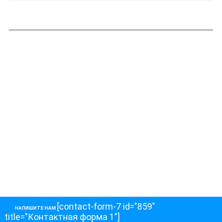
[contact-form-7 id="859"
НАПИШИТЕ НАМ
title="Контактная форма 1"]