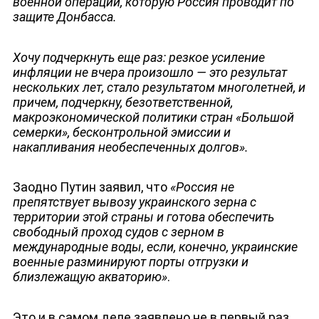
военной операции, которую Россия проводит по
защите Донбасса.
НОВОСТИ
Хочу подчеркнуть еще раз: резкое усиление
инфляции не вчера произошло — это результат
нескольких лет, стало результатом многолетней, и
причем, подчеркну, безответственной,
макроэкономической политики стран «Большой
семерки», бесконтрольной эмиссии и
накапливания необеспеченных долгов».
Заодно Путин заявил, что
«Россия не
препятствует вывозу украинского зерна с
территории этой страны и готова обеспечить
свободный проход судов с зерном в
международные воды, если, конечно, украинские
военные разминируют порты отгрузки и
близлежащую акваторию»
.
Это и в самом деле заявлено не в первый раз.