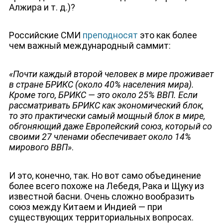
Алжира и т. д.)?
Российские СМИ
преподносят
это как более
ДЕПУТАТЫ К СЪЕЗДУ
чем важный международный саммит:
«Почти каждый второй человек в мире проживает
в стране БРИКС (около 40% населения мира).
Кроме того, БРИКС — это около 25% ВВП. Если
рассматривать БРИКС как экономический блок,
то это практически самый мощный блок в мире,
обгоняющий даже Европейский союз, который со
своими 27 членами обеспечивает около 14%
мирового ВВП»
.
И это, конечно, так. Но вот само объединение
более всего похоже на Лебедя, Рака и Щуку из
известной басни. Очень сложно вообразить
союз между Китаем и Индией — при
существующих территориальных вопросах.