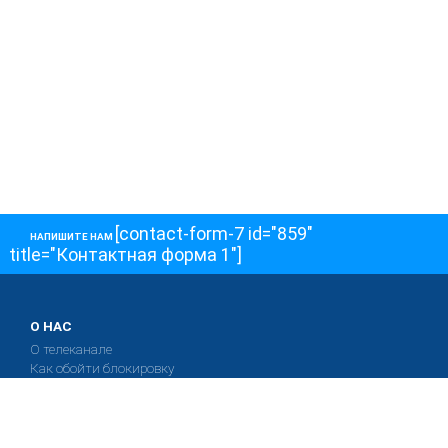
[contact-form-7 id="859"
НАПИШИТЕ НАМ
title="Контактная форма 1"]
О НАС
О телеканале
Как обойти блокировку
ОСТАЛЬНОЕ