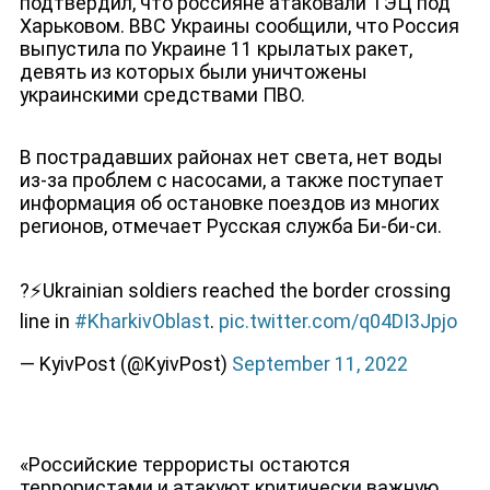
подтвердил, что россияне атаковали ТЭЦ под
Харьковом. ВВС Украины сообщили, что Россия
выпустила по Украине 11 крылатых ракет,
девять из которых были уничтожены
украинскими средствами ПВО.
ДЕПУТАТЫ К СЪЕЗДУ
В пострадавших районах нет света, нет воды
из-за проблем с насосами, а также поступает
информация об остановке поездов из многих
регионов, отмечает Русская служба Би-би-си.
?⚡️Ukrainian soldiers reached the border crossing
line in
#KharkivOblast
.
pic.twitter.com/q04DI3Jpjo
— KyivPost (@KyivPost)
September 11, 2022
«Российские террористы остаются
террористами и атакуют критически важную