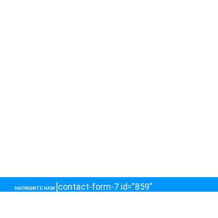
[contact-form-7 id="859"
НАПИШИТЕ НАМ
title="Контактная форма 1"]