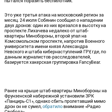
пытался поразить беспилотник.
ДЕПУТАТЫ К СЪЕЗДУ
Это уже третья атака на московский регион за
месяц. 24 июля Собянин сообщил о нападении
двух дронов: один из них врезался в высотку на
проспекте Лихачева недалеко от штаб-
квартиры Минобороны, второй упал на
Комсомольском проспекте, напротив Военного
университета имени князя Александра
Невского и штаба кибернаступлений ГРУ, где, по
данным журналистов-расследователей,
базируется хакерская группировка FancyBear.
Ранее на крыше штаб-квартиры Минобороны на
Фрунзенской набережной установили ЗРК
«Панцирь-С1», однако сбить пролетавший мимо
дрон он не сумел,
обратило
внимание «Радио
Свобода».