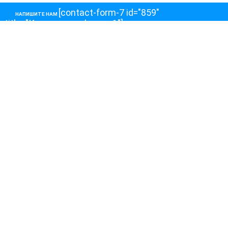
[contact-form-7 id="859"
НАПИШИТЕ НАМ
title="Контактная форма 1"]
О НАС
О телеканале
Как обойти блокировку
ОСТАЛЬНОЕ
Интервью
Колонки
Авторы
ПРИСОЕДЕНЯЙТЕСЬ!
Блоги
Депутаты к Съезду
Facebook
Интервью
Истории
Twitter
Колонки
Красная книга
Telegram
Хроники Войны
Эксперты о главном
YouTube
Эфиры
О нас
Обратная связь
Авторы