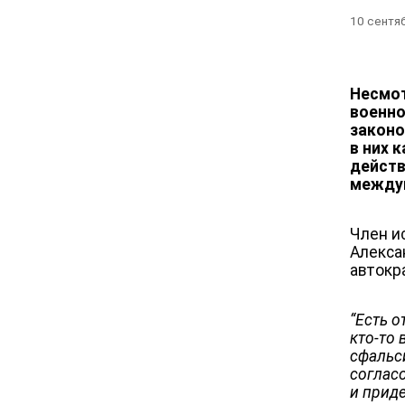
10 сентя
Несмот
военно
законо
в них 
действ
междун
Член и
Алекса
автокр
“Есть 
кто-то 
сфальс
соглас
и приде