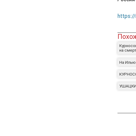
https:/
Похож
Курносо
на смер
На Илью
КУРНОСО
УШАЦКИЙ