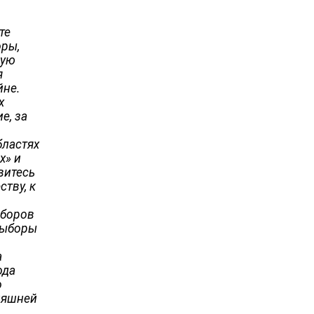
те
оры,
шую
я
йне.
х
е, за
бластях
х» и
витесь
тву, к
ыборов
 выборы
а
ода
о
няшней