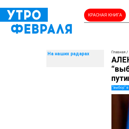
КРАСНАЯ КНИГА
Главная
На наших радарах
АЛЕ
“выб
пути
"выбор" в