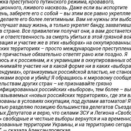
жка преступного путинского режима, кровавого,
ционного, лживого насквозь. Даже если вы испортите
нь, заберете его с собой – вы этим все равно укрепляе
 делаете его более легитимным. Вам не нужны эти выб
улучшат вашу жизнь, а только укрепят банду, захватив
в стране. Все привилегии получат они, а вам достанетс
и ответственность за смерть убитых в этой грязной во
зация и участие же в этих «выборах» на оккупированны
ских территориях – просто международное преступлени
е причастные обязательно ответят рано или поздно. Я
юсь и к россиянам, и к украинцам в оккупированных о
инимайте участие ни в какой форме ни в каких «выбора
ендумах», организуемых российской властью, не стано
иками воров и убийц! Я обращаюсь к мировому сообщес
ельствам других стран – не признавайте грязно
ифицированных российских «выборов», тем более – в
 называемых «новых российских территориях», где эти
зованы в условиях оккупации, под дулами автоматов! Я
тью разделяю позицию большинства делегатов Съезд
ых Депутатов и верю, что силами ЗСУ и Легиона «Своб
» свободные и честные выборы вернутся и на временн
рованные территории Украины, и на территорию сегод
”
, — сказала Александровская.