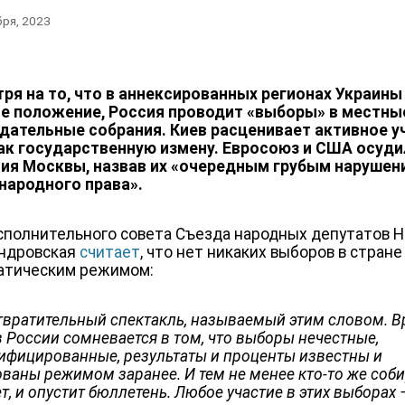
бря, 2023
ря на то, что в аннексированных регионах Украины
е положение, Россия проводит «выборы» в местны
дательные собрания. Киев расценивает активное у
как государственную измену. Евросоюз и США осуди
ия Москвы, назвав их «очередным грубым нарушен
ародного права».
сполнительного совета Съезда народных депутатов 
ндровская
считает
, что нет никаких выборов в стране
атическим режимом:
отвратительный спектакль, называемый этим словом. В
в России сомневается в том, что выборы нечестные,
ифицированные, результаты и проценты известны и
ованы режимом заранее. И тем не менее кто-то же соби
т, и опустит бюллетень. Любое участие в этих выборах 