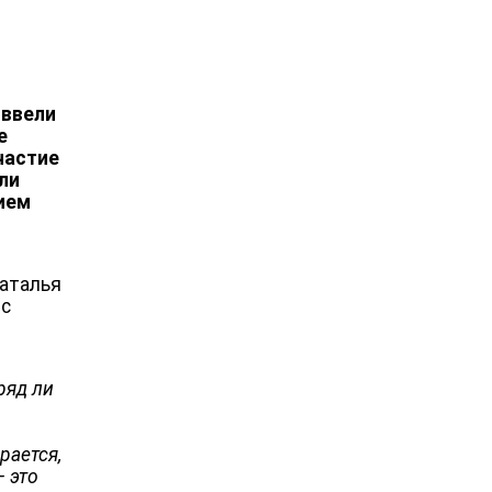
 ввели
е
частие
ли
ием
Наталья
 с
ряд ли
рается,
– это