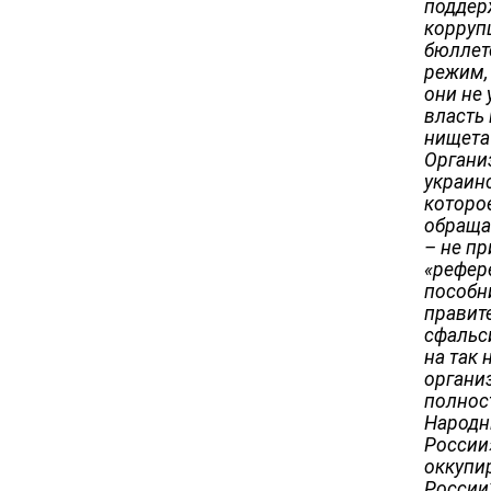
поддер
корруп
бюллете
режим,
они не 
власть 
нищета 
Органи
украин
которо
обраща
– не пр
«рефер
пособн
правит
сфальс
на так
органи
полнос
Народн
России
оккупи
России