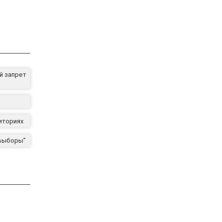
й запрет
иториях
“выборы”