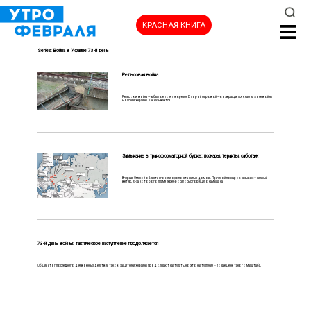
КРАСНАЯ КНИГА
Series:
Война в Украине 73-й день
Рельсовая война
Рельсовая война — забытое понятие времен Второй мировой — возвращается к нам на фоне войны
России и Украины. Так называется
НОВОСТИ
Замыкание в трансформаторной будке: пожары, теракты, саботаж
Вчера в Омской области сгорели около ста жилых домов. Причиной пожаров называют сильный
ветер, из-за которого пламя перебросилось с горящего камыша на
73-й день войны: тактическое наступление продолжается
Общий итог последнего дня военных действий таков: защитники Украины продолжают наступать, но это наступление – пока ещё не такого масштаба,