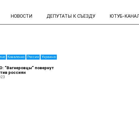
НОВОСТИ
ДЕПУТАТЫ К СЪЕЗДУ
ЮТУБ-КАНА
ине
Коваленко
Россия
Украина
: “Вагнеровцы” повернут
тив россиян
023