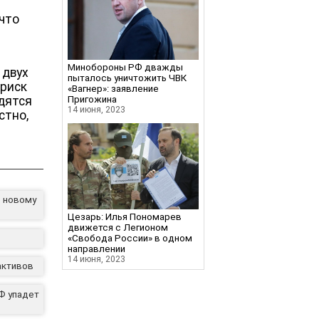
,
 что
Минобороны РФ дважды
 двух
пыталось уничтожить ЧВК
 риск
«Вагнер»: заявление
Пригожина
одятся
14 июня, 2023
стно,
о новому
Цезарь: Илья Пономарев
движется с Легионом
«Свобода России» в одном
направлении
14 июня, 2023
активов
Ф упадет