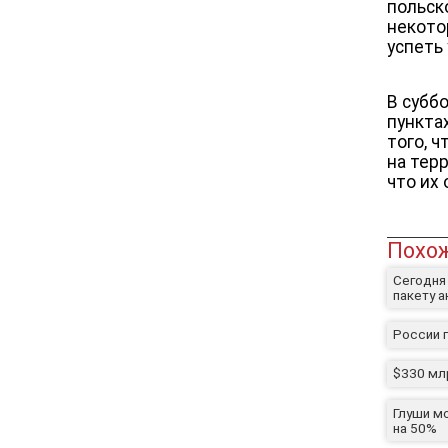
польск
некото
успеть
В субб
пункта
того, 
на тер
что их
Похож
Сегодня
пакету 
России г
$330 мл
Глуши м
на 50%