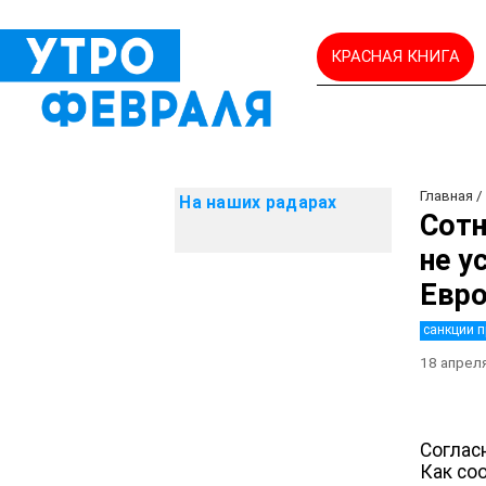
КРАСНАЯ КНИГА
Главная
На наших радарах
Сотн
не у
Евро
санкции п
18 апрел
Соглас
Как со