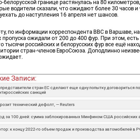
о-белорусской границе растянулась на 80 километров
рые водители сказали, что ожидают более 30 часов и
 уехать до наступления 16 апреля нет шансов.
оту, по информации корреспондента BBC в Варшаве, на
х пропуска ожидали от 200 до 400 фур. При этом, есть
что тысячи российских и белорусских фур все ещё нах
ритории стран-членов ЕвроСоюза. Доподлинно неизве
 ожидает.
ие Записи:
 представители стран ЕС сделают еще одну попытку договориться п
антироссийских санкций
розит технический дефолт, — Reuters
рд за 100 дней: сумма заблокированных Минфином США российских 
отор: к концу 2022-го объем продаж и производства автомобилей в Р