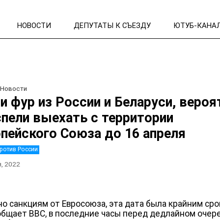
НОВОСТИ
ДЕПУТАТЫ К СЪЕЗДУ
ЮТУБ-КАНА
/
Новости
и фур из России и Беларуси, вероя
спели выехать с территории
пейского Союза до 16 апреля
ротив России
я, 2022
но санкциям от Евросоюза, эта дата была крайним сро
общает BBC, в последние часы перед дедлайном очер