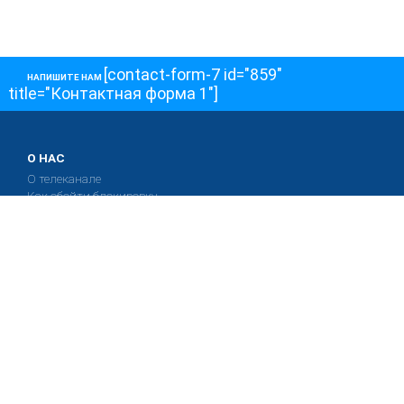
[contact-form-7 id="859"
НАПИШИТЕ НАМ
title="Контактная форма 1"]
О НАС
О телеканале
Как обойти блокировку
ОСТАЛЬНОЕ
Интервью
Колонки
Авторы
ПРИСОЕДЕНЯЙТЕСЬ!
Блоги
Депутаты к Съезду
Facebook
Интервью
Истории
Twitter
Колонки
Красная книга
Telegram
Хроники Войны
Эксперты о главном