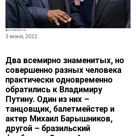
фото: kremlin.ru
3 июня, 2022
Два всемирно знаменитых, но
совершенно разных человека
практически одновременно
обратились к Владимиру
Путину. Один из них –
танцовщик, балетмейстер и
актер Михаил Барышников,
другой – бразильский
НОВОСТИ