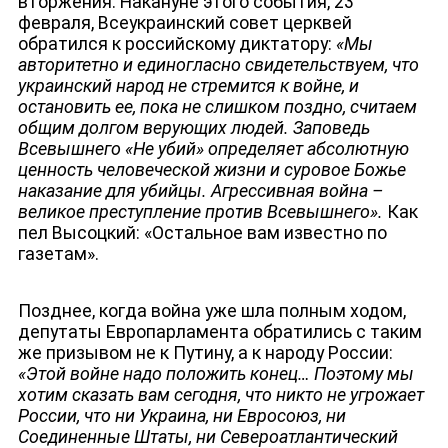
вторжения. Накануне этого события, 23
февраля, Всеукраинский совет церквей
обратился к российскому диктатору:
«Мы
авторитетно и единогласно свидетельствуем, что
украинский народ не стремится к войне, и
остановить ее, пока не слишком поздно, считаем
общим долгом верующих людей. Заповедь
Всевышнего «Не убий» определяет абсолютную
ценность человеческой жизни и суровое Божье
наказание для убийцы. Агрессивная война –
великое преступление против Всевышнего».
Как
пел Высоцкий: «Остальное вам известно по
газетам».
Позднее, когда война уже шла полным ходом,
депутаты Европарламента обратились с таким
же призывом не к Путину, а к народу России:
«Этой войне надо положить конец… Поэтому мы
хотим сказать вам сегодня, что никто не угрожает
России, что ни Украина, ни Евросоюз, ни
Соединенные Штаты, ни Североатлантический