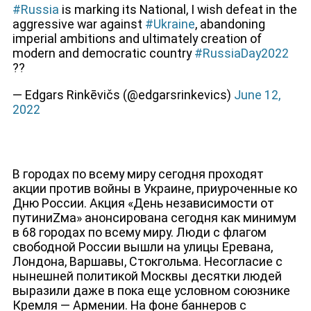
#Russia
is marking its National, I wish defeat in the
aggressive war against
#Ukraine
, abandoning
imperial ambitions and ultimately creation of
modern and democratic country
#RussiaDay2022
??
— Edgars Rinkēvičs (@edgarsrinkevics)
June 12,
2022
ДЕПУТАТЫ К СЪЕЗДУ
В городах по всему миру сегодня проходят
акции против войны в Украине, приуроченные ко
Дню России. Акция «День независимости от
путиниZма» анонсирована сегодня как минимум
в 68 городах по всему миру. Люди с флагом
свободной России вышли на улицы Еревана,
Лондона, Варшавы, Стокгольма. Несогласие с
нынешней политикой Москвы десятки людей
выразили даже в пока еще условном союзнике
Кремля — Армении. На фоне баннеров с