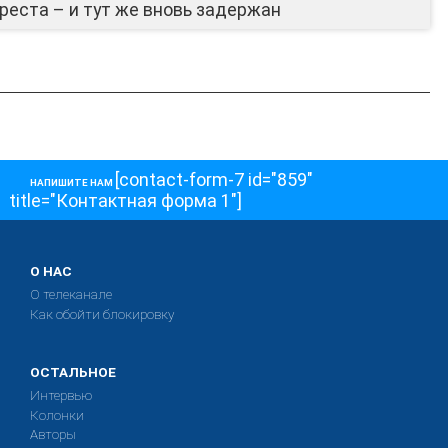
реста – и тут же вновь задержан
[contact-form-7 id="859"
НАПИШИТЕ НАМ
title="Контактная форма 1"]
О НАС
О телеканале
Как обойти блокировку
ОСТАЛЬНОЕ
Интервью
Колонки
Авторы