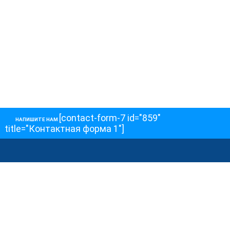
[contact-form-7 id="859"
НАПИШИТЕ НАМ
title="Контактная форма 1"]
О НАС
О телеканале
Как обойти блокировку
ОСТАЛЬНОЕ
Интервью