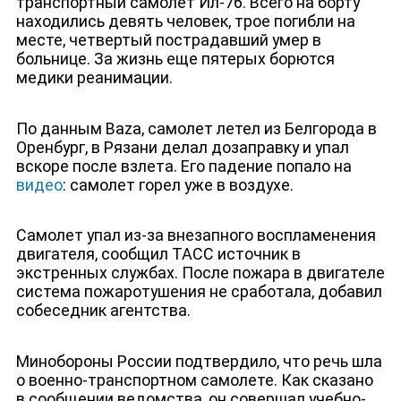
транспортный самолет Ил-76. Всего на борту
находились девять человек, трое погибли на
месте, четвертый пострадавший умер в
больнице.
За жизнь еще пятерых борются
медики реанимации.
По данным Baza, самолет летел из Белгорода в
Оренбург, в Рязани делал дозаправку и упал
вскоре после взлета.
Его падение попало на
видео
: самолет горел уже в воздухе.
Самолет упал из-за внезапного воспламенения
двигателя, сообщил ТАСС источник в
экстренных службах. После пожара в двигателе
система пожаротушения не сработала, добавил
собеседник агентства.
Минобороны России подтвердило, что речь шла
о военно-транспортном самолете. Как сказано
в сообщении ведомства, он совершал учебно-