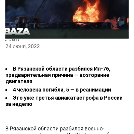
фото: BAZA
24 июня, 2022
В Рязанской области разбился Ил-76,
предварительная причина — возгорание
НОВОСТИ
двигателя
4 человека погибли, 5 — в реанимации
Это уже третья авиакатастрофа в России
за неделю
В Рязанской области разбился военно-