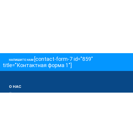
[contact-form-7 id="859"
НАПИШИТЕ НАМ
title="Контактная форма 1"]
О НАС
О телеканале
Как обойти блокировку
ОСТАЛЬНОЕ
Интервью
Колонки