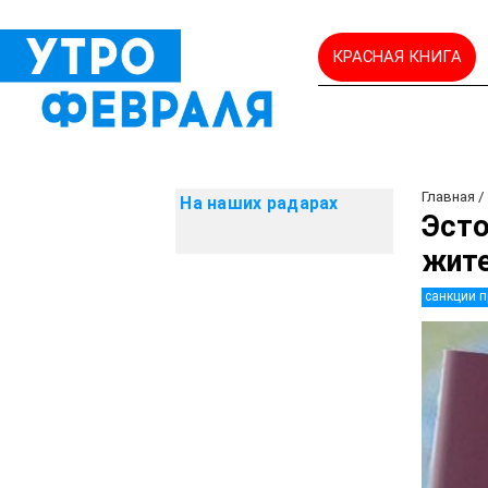
КРАСНАЯ КНИГА
Главная
На наших радарах
Эсто
жите
санкции п