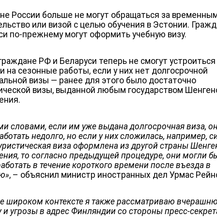
не России больше не могут обращаться за временны
ельство или визой с целью обучения в Эстонии. Граж
си по-прежнему могут оформить учебную визу.
граждане РФ и Беларуси теперь не смогут устроиться
и на сезонные работы, если у них нет долгосрочной
альной визы — ранее для этого было достаточно
ической визы, выданной любым государством Шенген
ения.
ми словами, если им уже выдана долгосрочная виза, о
аботать недолго, но если у них сложилась, например, с
туристическая виза оформлена из другой страны Шенге
ения, то согласно предыдущей процедуре, они могли б
работать в течение короткого времени после въезда в
ю»
,
– объяснил министр иностранных дел Урмас Рейнс
ее широком контексте я также рассматриваю вчерашн
у и угрозы в адрес Финляндии со стороны пресс-секре