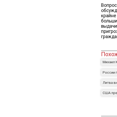
Вопрос
обсужд
крайне
больши
выдачи
пригро
гражда
Похож
Михаил К
России г
Литва в
США пре