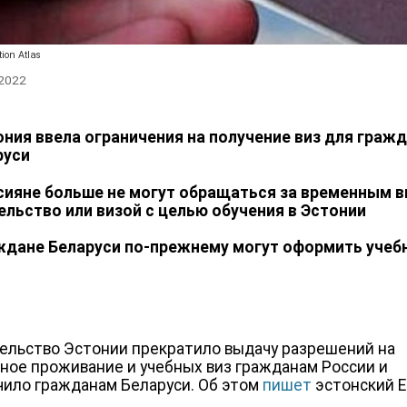
tion Atlas
 2022
ония ввела ограничения на получение виз для граж
руси
сияне больше не могут обращаться за временным 
ельство или визой с целью обучения в Эстонии
ждане Беларуси по-прежнему могут оформить учеб
ельство Эстонии прекратило выдачу разрешений на
ное проживание и учебных виз гражданам России и
чило гражданам Беларуси. Об этом
пишет
эстонский E