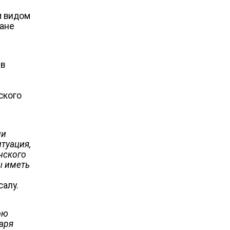
м видом
дане
 в
ского
ни
итуация,
нского
ы иметь
алу.
юю
таря