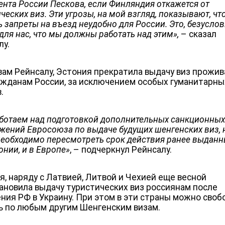
ента России Пескова, если Финляндия откажется от
ческих виз. Эти угрозы, на мой взгляд, показывают, чт
 запреты на въезд неудобно для России. Это, безуслов
для нас, что мы должны работать над этим»,
– сказал
лу.
вам Рейнсалу, Эстония прекратила выдачу виз прож
ажданам России, за исключением особых гуманитарны
.
ботаем над подготовкой дополнительных санкционны
жений Евросоюза по выдаче будущих шенгенских виз, 
необходимо пересмотреть срок действия ранее выданн
онии, и в Европе
»
, – подчеркнул Рейнсалу.
я, наряду с Латвией, Литвой и Чехией еще весной
ановила выдачу туристических виз россиянам после
ния РФ в Украину. При этом в эти страны можно своб
ь по любым другим Шенгенским визам.