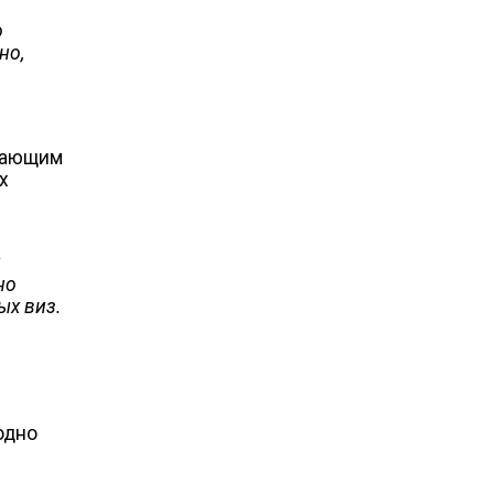
о
но,
ивающим
х
х
но
ых виз.
одно