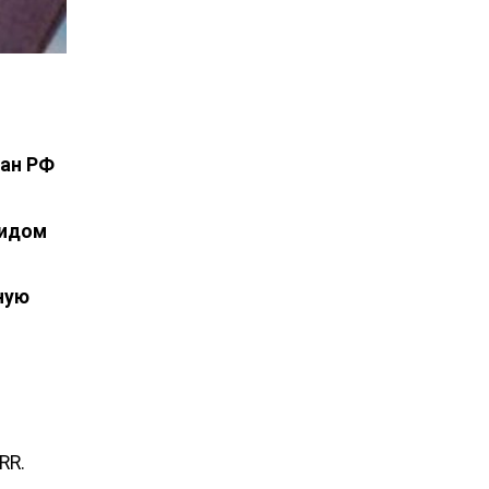
дан РФ
видом
ную
RR.