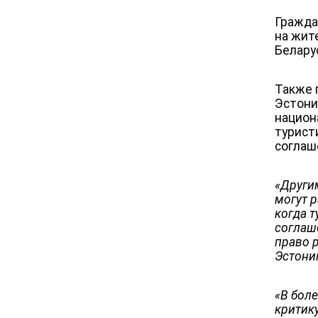
Гражда
на жит
Белару
Также 
Эстони
национ
турист
соглаш
«Други
могут р
когда 
соглаш
право 
Эстони
«В бол
критик