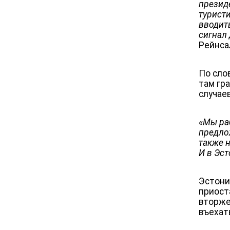
презид
туристи
вводить
сигнал 
Рейнса
По сло
там гр
случаев
«Мы ра
предло
также 
И в Эст
Эстони
приост
вторже
въехат