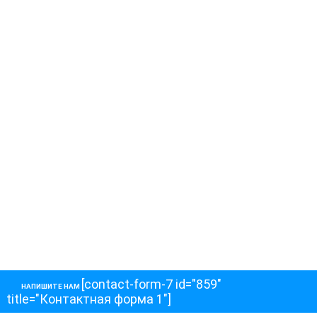
[contact-form-7 id="859"
НАПИШИТЕ НАМ
title="Контактная форма 1"]