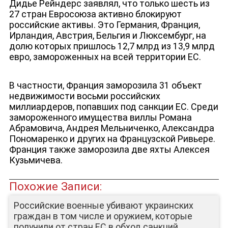
Дидье Рейндерс заявлял, что только шесть из
27 стран Евросоюза активно блокируют
российские активы. Это Германия, Франция,
Ирландия, Австрия, Бельгия и Люксембург, на
долю которых пришлось 12,7 млрд из 13,9 млрд
евро, замороженных на всей территории ЕС.
В частности, Франция заморозила 31 объект
недвижимости восьми российских
миллиардеров, попавших под санкции ЕС. Среди
замороженного имущества виллы Романа
Абрамовича, Андрея Мельниченко, Александра
Пономаренко и других на Французской Ривьере.
Франция также заморозила две яхты Алексея
ЮТУБ-КАНАЛ
Кузьмичева.
Похожие Записи:
Российские военные убивают украинских
граждан в том числе и оружием, которые
получили от стран ЕС в обход санкций