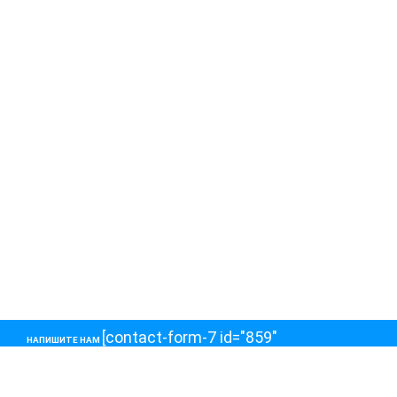
[contact-form-7 id="859"
НАПИШИТЕ НАМ
title="Контактная форма 1"]