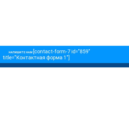
[contact-form-7 id="859"
НАПИШИТЕ НАМ
title="Контактная форма 1"]
О НАС
О телеканале
Как обойти блокировку
ОСТАЛЬНОЕ
Интервью
Колонки
Авторы