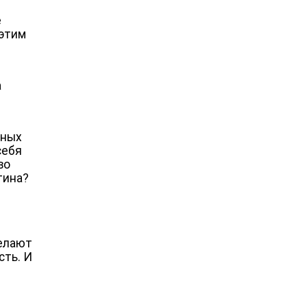
а
е
 этим
а
нных
себя
во
тина?
делают
сть. И