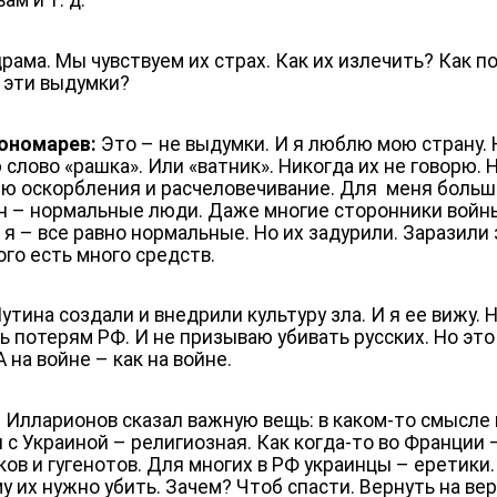
драма. Мы чувствуем их страх. Как их излечить? Как п
 эти выдумки?
ономарев:
Это – не выдумки. И я люблю мою страну. 
 слово «рашка». Или «ватник». Никогда их не говорю. 
ю оскорбления и расчеловечивание. Для меня боль
н – нормальные люди. Даже многие сторонники войн
 я – все равно нормальные. Но их задурили. Заразили 
ого есть много средств.
утина создали и внедрили культуру зла. И я ее вижу. 
ь потерям РФ. И не призываю убивать русских. Но это
А на войне – как на войне.
 Илларионов сказал важную вещь: в каком-то смысле
 с Украиной – религиозная. Как когда-то во Франции 
ков и гугенотов. Для многих в РФ украинцы – еретики.
у их нужно убить. Зачем? Чтоб спасти. Вернуть на ве