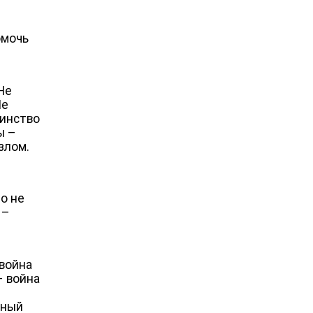
омочь
Не
Не
шинство
ы –
злом.
Но не
 –
 война
– война
рный