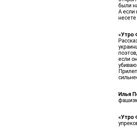
были н
А если 
несете 
«Утро 
Расска
украин
поэтов
если о
убиваю
Прилепи
сильнее
Илья П
фашизм
«Утро 
упреко