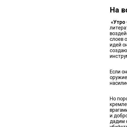
На в
«Утро
литерат
воздей
слоев 
идей о
создаю
инстру
Если о
оружие
насили
Но пор
кремле
врагам
и добр
дадим 
убийств