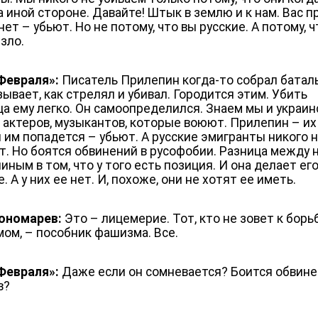
а иной стороне. Давайте! Штык в землю и к нам. Вас п
нет – убьют. Но не потому, что вы русские. А потому, ч
зло.
Февраля»:
Писатель Прилепин когда-то собрал батал
зывает, как стрелял и убивал. Городится этим. Убить
ца ему легко. Он самоопределился. Знаем мы и украин
, актеров, музыкантов, которые воюют. Прилепин – их 
н им попадется – убьют. А русские эмигранты никого 
т. Но боятся обвинений в русофобии. Разница между 
ным в том, что у того есть позиция. И она делает ег
. А у них ее нет. И, похоже, они не хотят ее иметь.
ономарев:
Это – лицемерие. Тот, кто не зовет к борь
ом, – пособник фашизма. Все.
Февраля»:
Даже если он сомневается? Боится обвине
в?