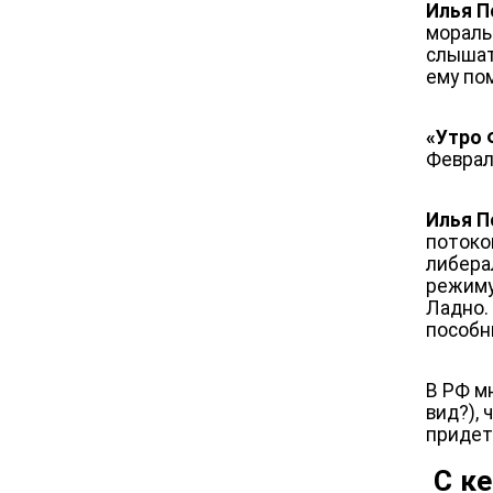
Илья П
мораль
слышат
ему по
«Утро 
Феврал
Илья П
потоко
либера
режиму
Ладно.
пособн
В РФ м
вид?), 
придетс
С ке