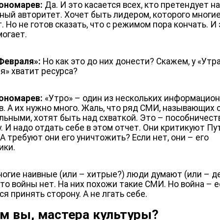
ономарев:
Да. И это касается всех, кто претендует н
ный авторитет. Хочет быть лидером, которого многи
. Но не готов сказать, что с режимом пора кончать. И
могает.
Февраля»:
Но как это до них донести? Скажем, у «Утр
я» хватит ресурса?
ономарев:
«Утро» – один из нескольких информацио
в. А их нужно много. Жаль, что ряд СМИ, называющих 
льными, хотят быть над схваткой. Это – пособничест
. И надо отдать себе в этом отчет. Они критикуют Пу
 А требуют они его уничтожить? Если нет, они – его
ики.
ногие наивные (или – хитрые?) люди думают (или – 
что войны нет. На них похожи такие СМИ. Но война – е
я принять сторону. А не лгать себе.
м вы, мастера культуры?