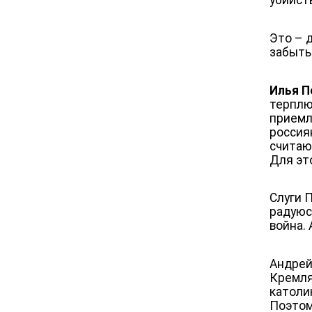
Это – 
забыть
Илья П
терплю
приемл
россия
считаю
Для эт
Слуги П
радуюс
война. 
Андрей
Кремля
католи
Поэтом