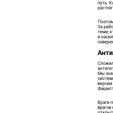
путь. 
растли
Поэтом
За раб
теми, 
и наси
озвере
Анти
Сложил
антиги
Мы зна
систем
версии
Фашист
Враги 
врагов
открыт