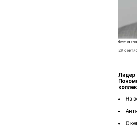
Фото: RFE/R
29 сентя
Лидер 
Понома
коллек
На в
Ант
С ке