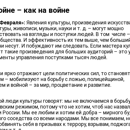
ойне – как на войне
 Февраля»:
Явления культуры, произведения искусств
уры, живописи, музыки, науки и т. д. – могут мощно
ствовать на взгляды и поступки людей. В том числе 
общества. И эффективность их тем выше, чем больши
ни несут. И побуждают им следовать. Если мастера ку
т такие произведения для больших аудиторий – это 
менты управления поступками тысяч людей.
ни ярко отражают цели политических сил, то становя
м – мобилизуют на борьбу с ложью, полицейщиной,
ем и войной – за мир, процветание и развитие.
ой люди культуры говорят: мы не включаемся в борьбу
вским режимом, потому что не хотим, чтоб нас назва
и России. Мы ее любим и хотим ей добра – мирного б
ого соседства со всеми народами. Мы все понимаем, н
обвинять себя в призывах к террору, взрывам, поджог
ам и т. д.