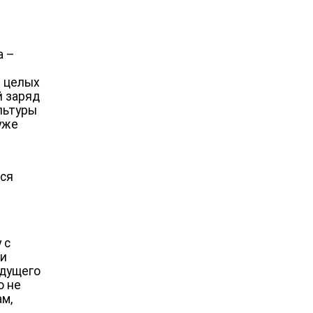
а –
– целых
й заряд
льтуры
уже
тся
 с
ли
удущего
о не
ам,