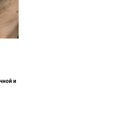
чной и