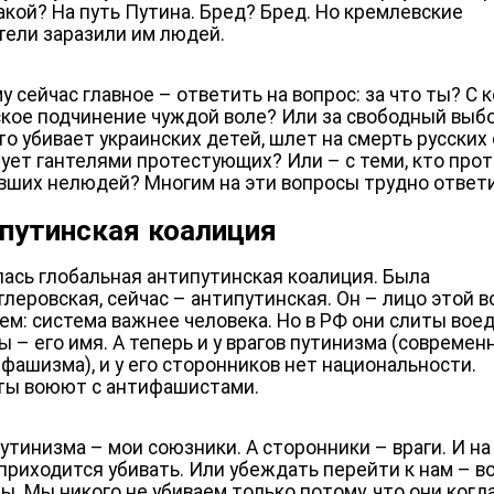
Какой? На путь Путина. Бред? Бред. Но кремлевские
тели заразили им людей.
у сейчас главное – ответить на вопрос: за что ты? С 
ское подчинение чуждой воле? Или за свободный выб
кто убивает украинских детей, шлет на смерть русских
лует гантелями протестующих? Или – с теми, кто про
вших нелюдей? Многим на эти вопросы трудно ответи
путинская коалиция
ась глобальная антипутинская коалиция. Была
тлеровская, сейчас – антипутинская. Он – лицо этой в
ем: система важнее человека. Но в РФ они слиты воед
ы – его имя. А теперь и у врагов путинизма (современ
 фашизма), и у его сторонников нет национальности.
ы воюют с антифашистами.
путинизма – мои союзники. А сторонники – враги. И на
 приходится убивать. Или убеждать перейти к нам – в
ы. Мы никого не убиваем только потому, что они когд