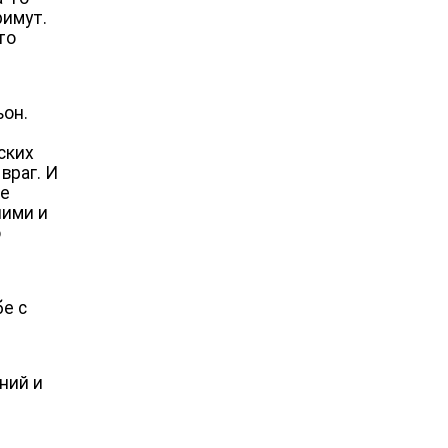
римут.
то
ьон.
ских
враг. И
не
ними и
о
бе с
ний и