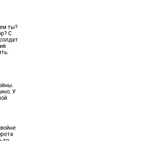
кем ты?
ор? С
 солдат
тив
ть.
ойны.
ино. У
ной
 войне
орота
а-то