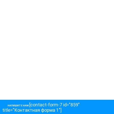
[contact-form-7 id="859"
НАПИШИТЕ НАМ
title="Контактная форма 1"]