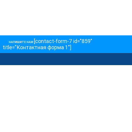
[contact-form-7 id="859"
НАПИШИТЕ НАМ
title="Контактная форма 1"]
О НАС
О телеканале
Как обойти блокировку
ОСТАЛЬНОЕ
Интервью
Колонки
Авторы
ПРИСОЕДЕНЯЙТЕСЬ!
Блоги
Депутаты к Съезду