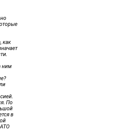
вно
которые
, как
значает
ти.
а ним
ие?
или
сией.
я. По
льшой
ется в
ной
НАТО