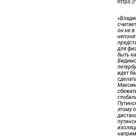
https:
«Влади
считает
он не в
непоня
предст
для физ
быть к
Видимо,
петербу
идет ба
сделать
Максим
сбежать
глобал
Путинск
этому 
дистан
путинс
изоляци
наприм