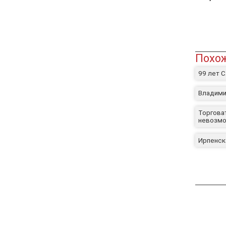
Похож
99 лет 
Владими
Торгова
невозм
Ирпенск