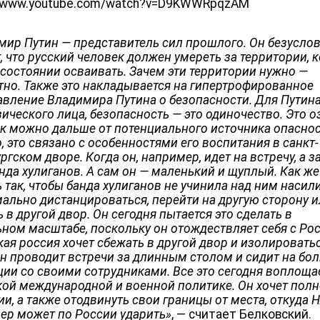
//www.youtube.com/watch?v=D9KWWRpqzAM
мир Путин — представитель сил прошлого. Он безусло
, что русский человек должен умереть за территории, 
 состоянии осваивать. Зачем эти территории нужно —
тно. Также это накладывается на гипертрофированное
авление Владимира Путина о безопасности. Для Путина
ического лица, безопасность — это одиночество. Это о
ак можно дальше от потенциального источника опаснос
 это связано с особенностями его воспитания в санкт-
ргском дворе. Когда он, например, идет на встречу, а з
нда хулиганов. А сам он — маленький и щуплый. Как же
 так, чтобы банда хулиганов не учинила над ним насил
ально дистанцироваться, перейти на другую сторону 
 в другой двор. Он сегодня пытается это сделать в
ьном масштабе, поскольку он отождествляет себя с Рос
ая россия хочет сбежать в другой двор и изолироватьс
он проводит встречи за длинным столом и сидит на бо
ции со своими сотрудниками. Все это сегодня воплоща
кой международной и военной политике. Он хочет пол
и, а также отодвинуть свои границы от места, откуда 
ер может по России ударить‎»
, — считает Белковский.