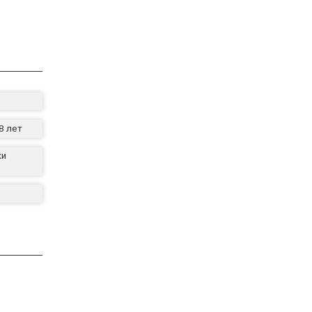
8 лет
ки