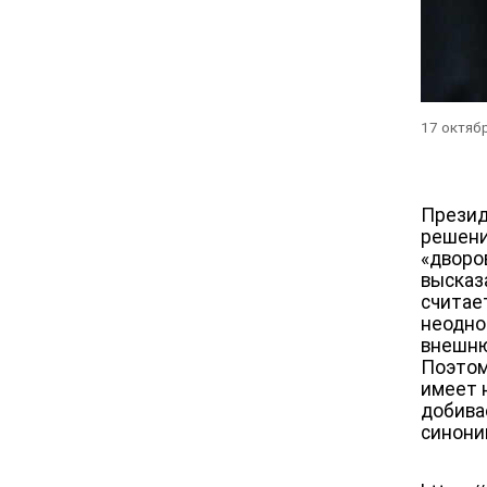
17 октяб
Презид
решени
«дворо
высказ
считае
неодно
внешню
Поэтом
имеет 
добива
синони