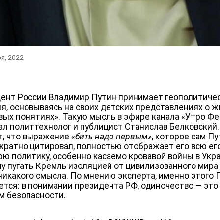
ря, 2022
ент России Владимир Путин принимает геополитиче
я, основываясь на своих детских представлениях о ж
вых понятиях‎». Такую мысль в эфире канала «Утро Фе
ал политтехнолог и публицист Станислав Белковский.
т, что выражение
«‎бить надо первым»
, которое сам П
кратно цитировал, полностью отображает его всю ег
ю политику, особенно касаемо кровавой войны в Укра
у пугать Кремль изоляцией от цивилизованного мира
никакого смысла. По мнению эксперта, именно этого 
ется: в понимании президента РФ, одиночество — это
м безопасности.