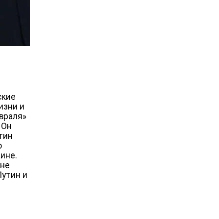
ские
изни и
враля‎»
 Он
утин
о
ине.
 не
Путин и