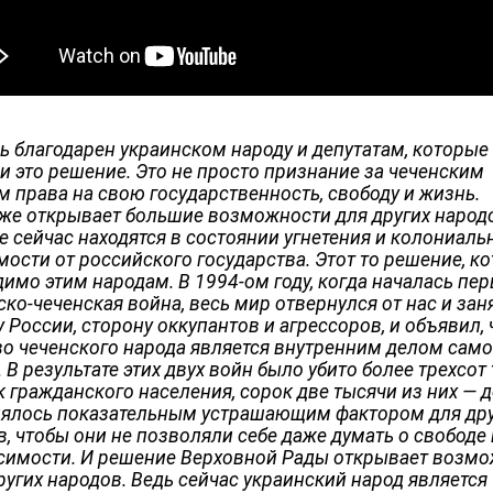
нь благодарен украинском народу и депутатам, которые
и это решение. Это не просто признание за чеченским
м права на свою государственность, свободу и жизнь.
кже открывает большие возможности для других народ
е сейчас находятся в состоянии угнетения и колониаль
мости от российского государства. Этот то решение, к
имо этим народам. В 1994-ом году, когда началась пер
ко-чеченская война, весь мир отвернулся от нас и зан
 России, сторону оккупантов и агрессоров, и объявил, 
во чеченского народа является внутренним делом сам
 В результате этих двух войн было убито более трехсот
 гражданского населения, сорок две тысячи из них — д
лялось показательным устрашающим фактором для др
, чтобы они не позволяли себе даже думать о свободе 
симости. И решение Верховной Рады открывает возм
ругих народов. Ведь сейчас украинский народ является