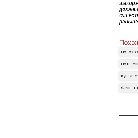
выкорм
должен 
существ
раньше
Похож
Полозов
Потапен
Кунадзе:
Фельшти