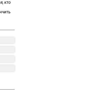
я, кто
ончить