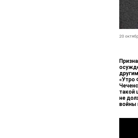
20 октяб
Призна
осужде
другим
«‎Утро
Чеченс
такой 
не дол
войны 