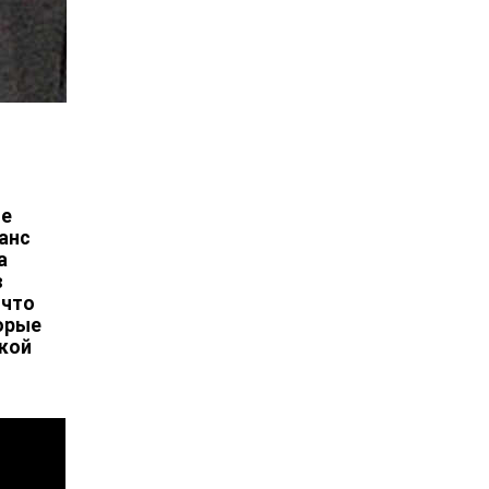
ое
анс
а
в
 что
торые
ской