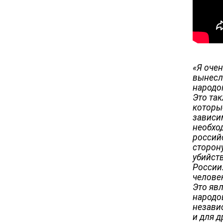
«‎Я оче
вынесл
народо
Это та
которы
зависи
необход
российс
сторону
убийст
России.
человек
Это яв
народов
незави
и для д