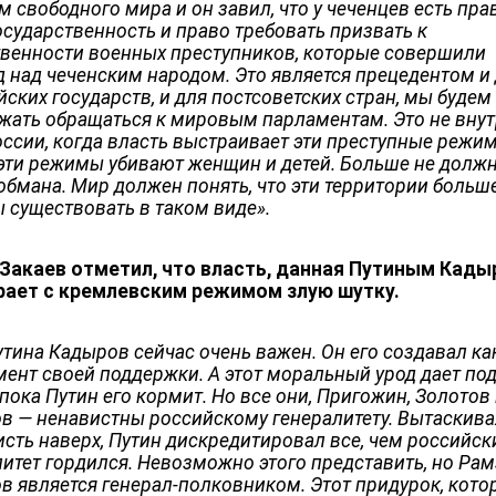
 свободного мира и он завил, что у чеченцев есть пра
осударственность и право требовать призвать к
твенности военных преступников, которые совершили
д над чеченским народом. Это является прецедентом и
ских государств, и для постсоветских стран, мы будем
жать обращаться к мировым парламентам. Это не вну
оссии, когда власть выстраивает эти преступные режи
эти режимы убивают женщин и детей. Больше не долж
обмана. Мир должен понять, что эти территории больш
 существовать в таком виде».
Закаев отметил, что власть, данная Путиным Кады
рает с кремлевским режимом злую шутку.
утина Кадыров сейчас очень важен. Он его создавал ка
мент своей поддержки. А этот моральный урод дает по
пока Путин его кормит. Но все они, Пригожин, Золотов
в — ненавистны российскому генералитету. Вытаскив
исть наверх, Путин дискредитировал все, чем российск
литет гордился. Невозможно этого представить, но Ра
в является генерал-полковником. Этот придурок, кото