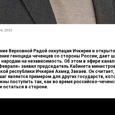
ря, 2022
ние Верховной Радой оккупации Ичкерии и открыт
ние геноцида чеченцев со стороны России, дает ш
 народам на независимость. Об этом в эфире канал
 Февраля» заявил председатель Кабинета министро
кой республики Ичкерия Ахмед Закаев. Он считает,
шаг является примером для других государств, ко
жны поступить так, как во время российско-чечен
и остаться в стороне.