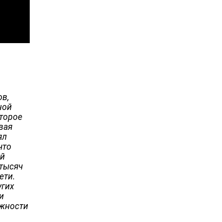
ов,
ной
оторое
вая
ял
что
ой
 тысяч
ети.
угих
и
ожности