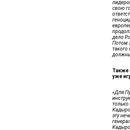
лидером
свою г
ответс
геноци
европей
продол
дело Р
Потом 
такого 
должны
Также 
уже иг
«‎Для П
инстру
только 
Кадыро
эту неч
генера
Кадыро