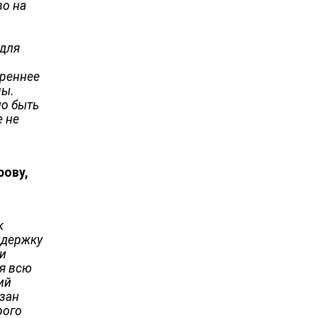
во на
 для
треннее
мы.
но быть
е не
рову,
к
ддержку
 и
ая всю
ий
мзан
рого