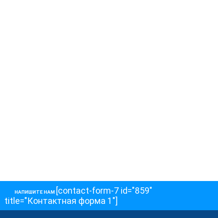
[contact-form-7 id="859"
НАПИШИТЕ НАМ
title="Контактная форма 1"]