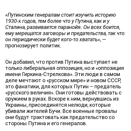
«Путинским генералам стоит изучить историю
1930-х годов, тем более что у Путина, как и у
Сталина, развивается паранойя. Он всех боится,
ему мерещатся заговоры и предательства, так что
он периодически будет кого-то хватать»
, —
прогнозирует политик.
Он добавил, что против Путина выступает не
только либеральная оппозиция, но и «оппозиция
имени Гиркина-Стрелкова». Эти люди в самом
деле мечтают о «русском мире» и новом СССР,
это фанатики, для которых Путин – предатель
«русского величия». Они готовы действовать с
оружием в руках. Вскоре к ним, вернувшись из
Украины, присоединятся нелюди, которые
убивали жителей Бучи. Все военные провалы
они будут трактовать как предательство со
стороны Путина и его генералов.
ЮТУБ-КАНАЛ