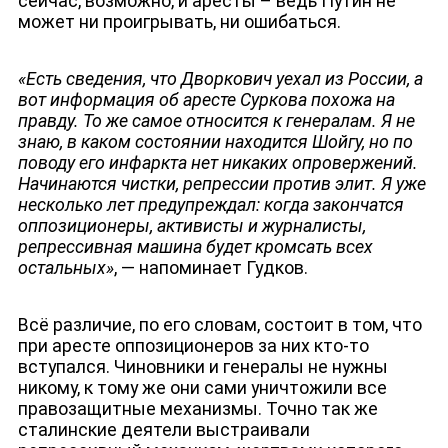
сейчас, возможно, и аресты – ведь Путин не
может ни проигрывать, ни ошибаться.
«Есть сведения, что Дворкович уехал из России, а
вот информация об аресте Суркова похожа на
правду. То же самое относится к генералам. Я не
знаю, в каком состоянии находится Шойгу, но по
поводу его инфаркта нет никаких опровержений.
Начинаются чистки, репрессии против элит. Я уже
несколько лет предупреждал: когда закончатся
оппозиционеры, активисты и журналисты,
репрессивная машина будет кромсать всех
остальных»
, — напоминает Гудков.
Всё различие, по его словам, состоит в том, что
при аресте оппозиционеров за них кто-то
вступался. Чиновники и генералы не нужны
никому, к тому же они сами уничтожили все
правозащитные механизмы. Точно так же
сталинские деятели выстраивали