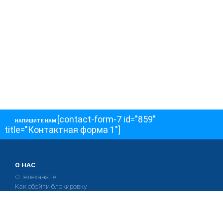
[contact-form-7 id="859"
НАПИШИТЕ НАМ
title="Контактная форма 1"]
О НАС
О телеканале
Как обойти блокировку
ОСТАЛЬНОЕ