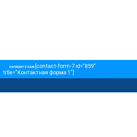
[contact-form-7 id="859"
НАПИШИТЕ НАМ
title="Контактная форма 1"]
О НАС
О телеканале
Как обойти блокировку
ОСТАЛЬНОЕ
Интервью