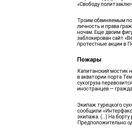
«Свободу политзаключ
Троим обвиняемым по 
личность и права гра
ночам. Еще двоим фиг
заблокирован сайт «В
протестные акции в Пе
Пожары
Капитанский мостик н
в акватории порта Те
сухогруза перевозится
иностранцев — гражда
Экипаж турецкого сухо
сообщили «Интерфаксу
экипажа. (…) На борту
Предположительно оди