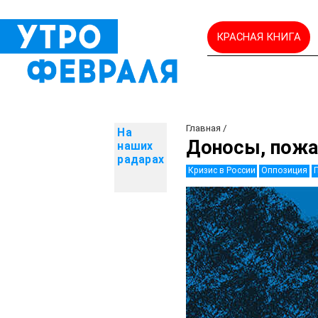
КРАСНАЯ КНИГА
Главная
/
На
Доносы, пожа
наших
радарах
Кризис в России
Оппозиция