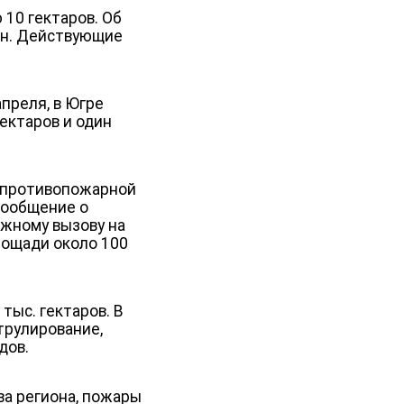
10 гектаров. Об
ан. Действующие
апреля, в Югре
ектаров и один
а противопожарной
сообщение о
ожному вызову на
лощади около 100
тыс. гектаров. В
трулирование,
дов.
а региона, пожары