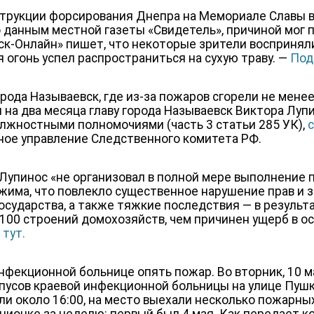
струкции форсирования Днепра на Мемориале Славы в
 данным местной газеты «Свидетель», причиной мог 
к-Онлайн» пишет, что некоторые зрители воспринял
я огонь успел распространиться на сухую траву. —
Под
орода Называевск, где из-за пожаров сгорели не мене
л на два месяца главу города Называевск Виктора Лу
лжностными полномочиями (часть 3 статьи 285 УК),
ное управление Следственного комитета РФ.
 Лупинос «не организовал в полной мере выполнение 
има, что повлекло существенное нарушение прав и 
государства, а также тяжкие последствия — в результ
100 строений домохозяйств, чем причинен ущерб в о
тут.
нфекционной больнице опять пожар. Во вторник, 10 м
рпусов краевой инфекционной больницы на улице Пуш
ли около 16:00, на место выехали несколько пожарны