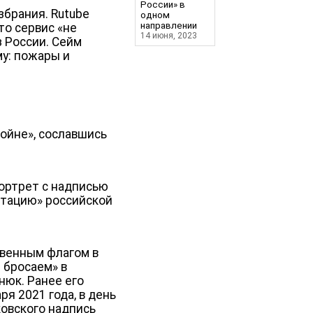
России» в
збрания. Rutube
одном
направлении
то сервис «не
14 июня, 2023
 России. Сейм
у: пожары и
ойне», сославшись
портрет с надписью
итацию» российской
твенным флагом в
 бросаем» в
юк. Ранее его
я 2021 года, в день
ковского надпись