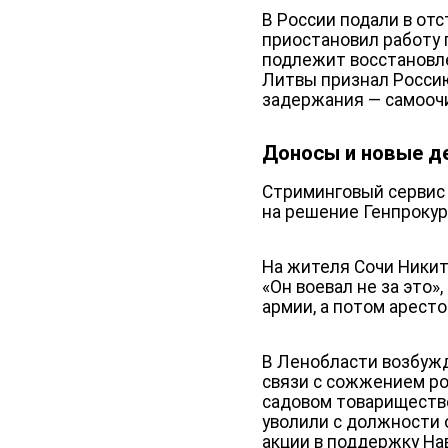
В России подали в от
приостановил работу п
подлежит восстановле
Литвы признал Россию
задержания — самооч
Доносы и новые д
Стриминговый сервис 
на решение Генпрокур
На жителя Сочи Никит
«Он воевал не за это
армии, а потом аресто
В Ленобласти возбужд
связи с сожжением ро
садовом товариществ
уволили с должности о
акции в поддержку Нав