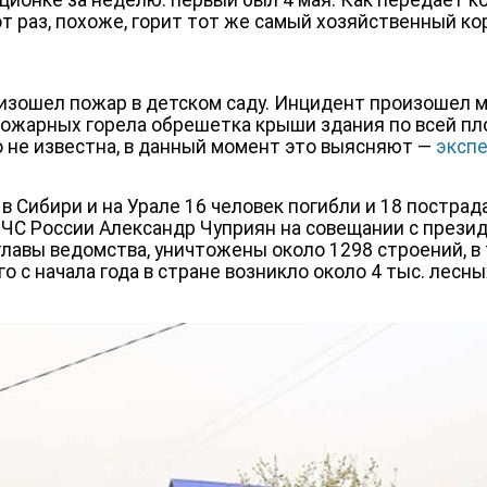
ционке за неделю: первый был 4 мая. Как передает к
от раз, похоже, горит тот же самый хозяйственный ко
изошел пожар в детском саду. Инцидент произошел 
пожарных горела обрешетка крыши здания по всей пл
о не известна, в данный момент это выясняют —
эксп
в Сибири и на Урале 16 человек погибли и 18 пострад
МЧС России Александр Чуприян на совещании с през
лавы ведомства, уничтожены около 1298 строений, в
о с начала года в стране возникло около 4 тыс. лесн