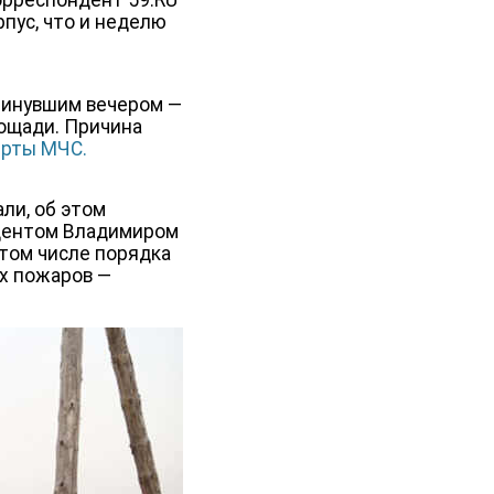
орреспондент 59.RU
рпус, что и неделю
минувшим вечером —
ощади. Причина
ерты МЧС.
али, об этом
идентом Владимиром
 том числе порядка
ых пожаров —