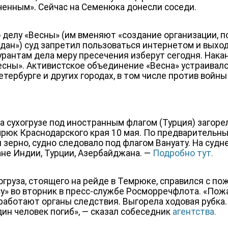
енным». Сейчас на Семенюка донесли соседи.
делу «Весны» (им вменяют «создание организации, 
ждан») суд запретил пользоваться интернетом и выход
урантам дела меру пресечения изберут сегодня. Нака
есны». Активистское объединение «Весна» устраивал
тербурге и других городах, в том числе против войны
а сухогрузе под иностранным флагом (Турция) загоре
мрюк Краснодарского края 10 мая. По предварительны
 зерно, судно следовало под флагом Вануату. На судн
не Индии, Турции, Азербайджана. —
Подробно тут.
груза, стоящего на рейде в Темрюке, справился с пож
» во вторник в пресс-службе Росморречфлота. «Пож
 работают органы следствия. Выгорела ходовая рубка. 
н человек погиб», — сказал собеседник
агентства.