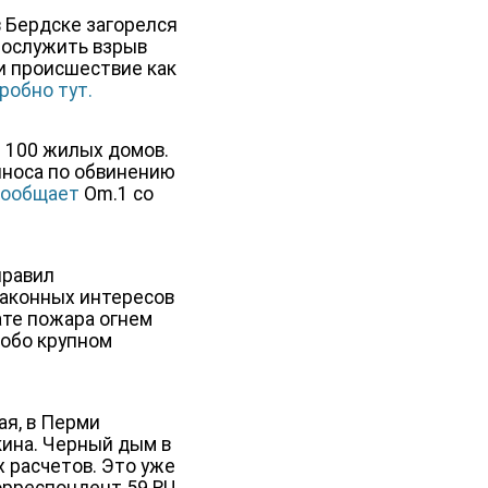
 Бердске загорелся
послужить взрыв
и происшествие как
робно тут.
е 100 жилых домов.
пиноса по обвинению
сообщает
Om.1 со
правил
законных интересов
ате пожара огнем
собо крупном
ая, в Перми
кина. Черный дым в
х расчетов. Это уже