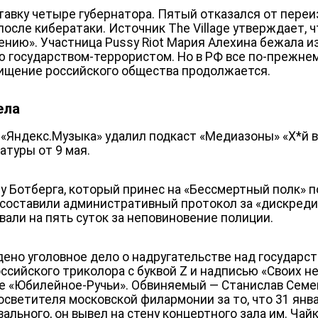
ставку четыре губернатора. Пятый отказался от переи
осле кибератаки. Источник The Village утверждает, ч
нию». Участница Pussy Riot Мария Алехина бежала из
 государством-террористом. Но в РФ все по-прежнем
ищение российского общества продолжается.
ела
«Яндекс.Музыка» удалил подкаст «Медиазоны» «Х*й в
атуры от 9 мая.
у Ботберга, который принес на «Бессмертный полк» 
», составили административный протокол за «дискред
вали на пять суток за неповиновение полиции.
ено уголовное дело о надругательстве над государс
ссийского триколора с буквой Z и надписью «Своих не
е «Юбилейное-Ручьи». Обвиняемый — Станислав Семен
светителя московской филармонии за то, что 31 январ
ального, он вывел на стену концертного зала им. Чай