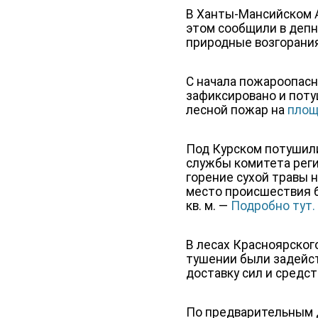
В Ханты-Мансийском А
этом сообщили в депн
природные возгорания
С начала пожароопасно
зафиксировано и поту
лесной пожар на
площ
Под Курском потушили
службы комитета реги
горение сухой травы 
место происшествия б
кв. м. —
Подробно тут.
В лесах Красноярского
тушении были задейст
доставку сил и средс
По предварительным 