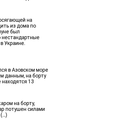
посягающей на
ить из дома по
нуне был
о нестандартные
 в Украине.
лся в Азовском море
м данным, на борту
е находятся 13
аром на борту,
ар потушен силами
(…)