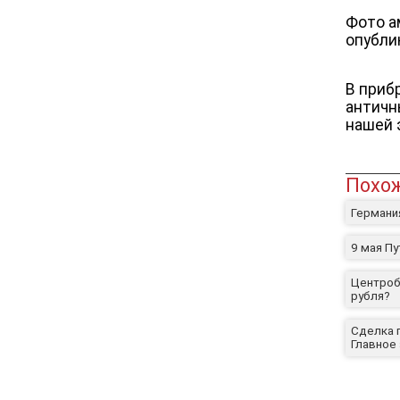
Фото а
опубли
В приб
античн
нашей 
Похож
Германи
9 мая П
Центроба
рубля?
Сделка п
Главное 