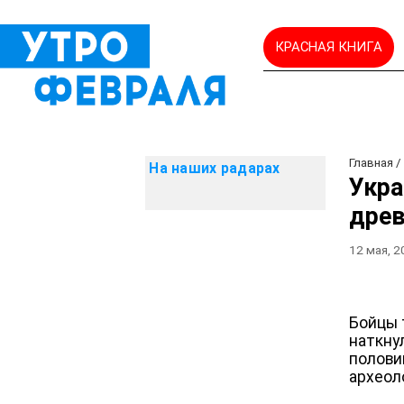
КРАСНАЯ КНИГА
Главная
На наших радарах
Укра
древ
12 мая, 
Бойцы 
наткну
полови
археол