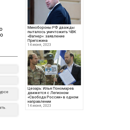
Минобороны РФ дважды
о
пыталось уничтожить ЧВК
до
«Вагнер»: заявление
Пригожина
14 июня, 2023
Цезарь: Илья Пономарев
курсе
движется с Легионом
«Свобода России» в одном
направлении
14 июня, 2023
ать.