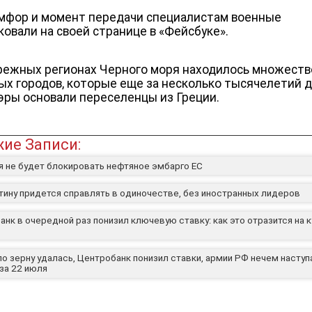
мфор и момент передачи специалистам военные
ковали на своей странице в «Фейсбуке».
режных регионах Черного моря находилось множеств
ых городов, которые еще за несколько тысячелетий 
эры основали переселенцы из Греции.
ие Записи:
я не будет блокировать нефтяное эмбарго ЕС
утину придется справлять в одиночестве, без иностранных лидеров
нк в очередной раз понизил ключевую ставку: как это отразится на 
о зерну удалась, Центробанк понизил ставки, армии РФ нечем наступ
за 22 июля