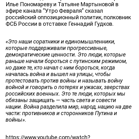
Илье Пономареву и Татьяне Мартыновой в
эфире канала “Утро Февраля” сказал
российский оппозиционный политик, полковник
ФСБ России в отставке Геннадий Гудков.
«Это наши соратники и единомышленники,
которые поддерживали прогрессивные,
демократические ценности. Это люди, которые
раньше начали бороться с путинским режимом,
но даже те, кто начал с ним бороться, когда
началась война и вышел на улицы, чтобы
протестовать против войны и называть войну
войной и говорить о потерях и ужасах, зверствах
российских военных. Это те люди, которых мы
обязаны защищать — часть света и совести
ДЕПУТАТЫ К СЪЕЗДУ
нации. Война разделила мир, народ, нацию на две
части: противников и сторонников Путина и
войны»
.
https://www.youtube.com/watch?