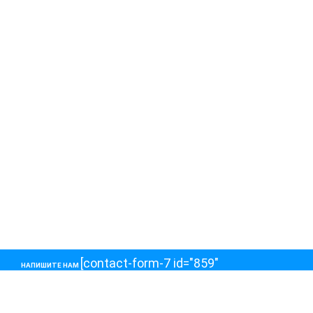
[contact-form-7 id="859"
НАПИШИТЕ НАМ
title="Контактная форма 1"]