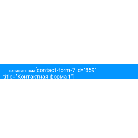
[contact-form-7 id="859"
НАПИШИТЕ НАМ
title="Контактная форма 1"]
О НАС
О телеканале
Как обойти блокировку
ОСТАЛЬНОЕ
Интервью