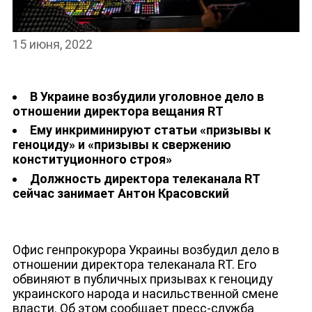
НОВОСТИ
15 июня, 2022
В Украине возбудили уголовное дело в
отношении директора вещания RT
Ему инкриминируют статьи «призывы к
геноциду» и «призывы к свержению
конституционного строя»
Должность директора телеканала RT
сейчас занимает Антон Красовский
Офис генпрокурора Украины возбудил дело в
отношении директора телеканала RT. Его
обвиняют в публичных призывах к геноциду
украинского народа и насильственной смене
власти. Об этом сообщает пресс-служба