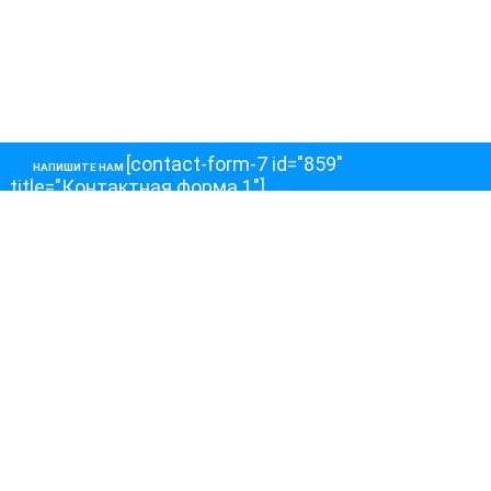
[contact-form-7 id="859"
НАПИШИТЕ НАМ
title="Контактная форма 1"]
О НАС
О телеканале
Как обойти блокировку
ОСТАЛЬНОЕ
Интервью
Колонки
Авторы
ПРИСОЕДЕНЯЙТЕСЬ!
Блоги