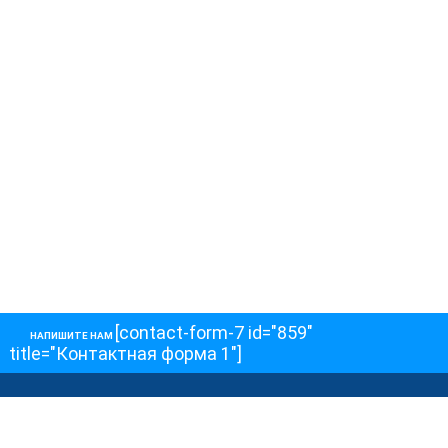
[contact-form-7 id="859"
НАПИШИТЕ НАМ
title="Контактная форма 1"]
О НАС
О телеканале