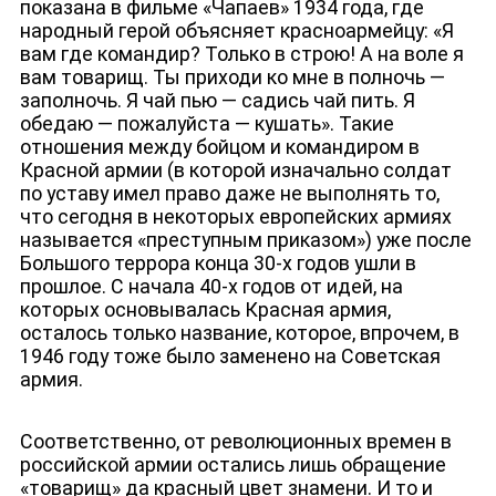
показана в фильме «Чапаев» 1934 года, где
ЮТУБ-КАНАЛ
народный герой объясняет красноармейцу: «Я
вам где командир? Только в строю! А на воле я
вам товарищ. Ты приходи ко мне в полночь —
заполночь. Я чай пью — садись чай пить. Я
обедаю — пожалуйста — кушать». Такие
отношения между бойцом и командиром в
Красной армии (в которой изначально солдат
по уставу имел право даже не выполнять то,
что сегодня в некоторых европейских армиях
называется «преступным приказом») уже после
Большого террора конца 30-х годов ушли в
прошлое. С начала 40-х годов от идей, на
которых основывалась Красная армия,
осталось только название, которое, впрочем, в
1946 году тоже было заменено на Советская
армия.
Соответственно, от революционных времен в
российской армии остались лишь обращение
«товарищ» да красный цвет знамени. И то и