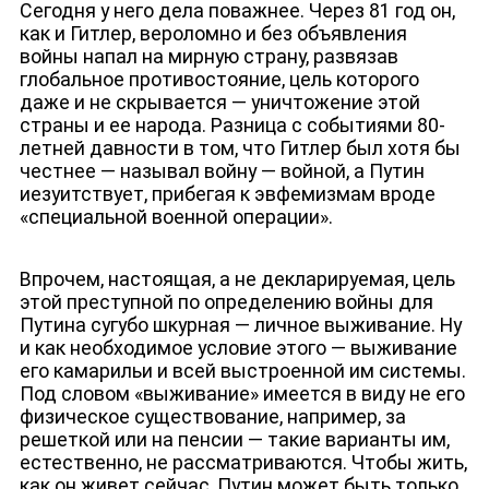
Сегодня у него дела поважнее. Через 81 год он,
как и Гитлер, вероломно и без объявления
войны напал на мирную страну, развязав
глобальное противостояние, цель которого
даже и не скрывается — уничтожение этой
страны и ее народа. Разница с событиями 80-
летней давности в том, что Гитлер был хотя бы
честнее — называл войну — войной, а Путин
иезуитствует, прибегая к эвфемизмам вроде
«специальной военной операции».
Впрочем, настоящая, а не декларируемая, цель
этой преступной по определению войны для
Путина сугубо шкурная — личное выживание. Ну
и как необходимое условие этого — выживание
ДЕПУТАТЫ К СЪЕЗДУ
его камарильи и всей выстроенной им системы.
Под словом «выживание» имеется в виду не его
физическое существование, например, за
решеткой или на пенсии — такие варианты им,
естественно, не рассматриваются. Чтобы жить,
как он живет сейчас, Путин может быть только