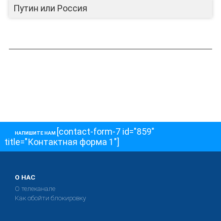
Путин или Россия
[contact-form-7 id="859"
НАПИШИТЕ НАМ
title="Контактная форма 1"]
О НАС
О телеканале
Как обойти блокировку