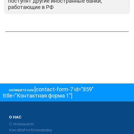
поступят другие иностранные банки,
работающие в РФ
[contact-form-7 id="859"
НАПИШИТЕ НАМ
title="Контактная форма 1"]
О НАС
О телеканале
Как обойти блокировку