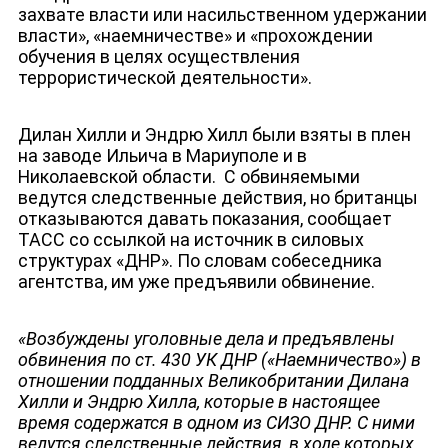
захвате власти или насильственном удержании
власти», «наемничестве» и «прохождении
обучения в целях осуществления
террористической деятельности».
Дилан Хилли и Эндрю Хилл были взяты в плен
на заводе Ильича в Мариуполе и в
Николаевской области. С обвиняемыми
ДЕПУТАТЫ К СЪЕЗДУ
ведутся следственные действия, но британцы
отказываются давать показания, сообщает
ТАСС со ссылкой на источник в силовых
структурах «ДНР». По словам собеседника
агентства, им уже предъявили обвинение.
«Возбуждены уголовные дела и предъявлены
обвинения по ст. 430 УК ДНР («Наемничество») в
отношении подданных Великобритании Дилана
Хилли и Эндрю Хилла, которые в настоящее
время содержатся в одном из СИЗО ДНР. С ними
ведутся следственные действия, в ходе которых