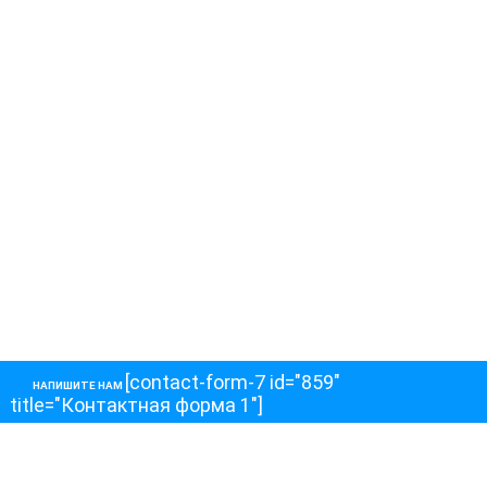
[contact-form-7 id="859"
НАПИШИТЕ НАМ
title="Контактная форма 1"]
О НАС