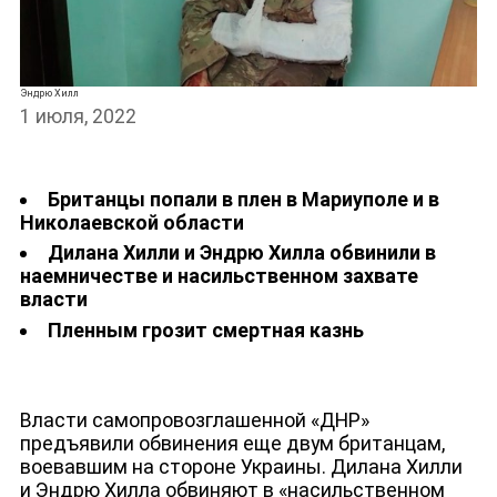
Эндрю Хилл
НОВОСТИ
1 июля, 2022
Британцы попали в плен в Мариуполе и в
Николаевской области
Дилана Хилли и Эндрю Хилла обвинили в
наемничестве и насильственном захвате
власти
Пленным грозит смертная казнь
Власти самопровозглашенной «ДНР»
предъявили обвинения еще двум британцам,
воевавшим на стороне Украины. Дилана Хилли
и Эндрю Хилла обвиняют в «насильственном