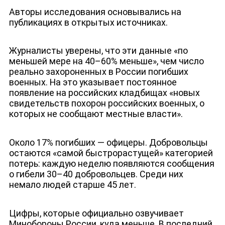
Авторы исследования основывались на
публикациях в открытых источниках.
Журналисты уверены, что эти данные «по
меньшей мере на 40–60% меньше», чем число
реально захороненных в России погибших
военных. На это указывает постоянное
ДЕПУТАТЫ К СЪЕЗДУ
появление на российских кладбищах «новых
свидетельств похорон российских военных, о
которых не сообщают местные власти».
Около 17% погибших — офицеры. Добровольцы
остаются «самой быстрорастущей» категорией
потерь: каждую неделю появляются сообщения
о гибели 30–40 добровольцев. Среди них
немало людей старше 45 лет.
Цифры, которые официально озвучивает
Минобороны России, куда меньше. В последний