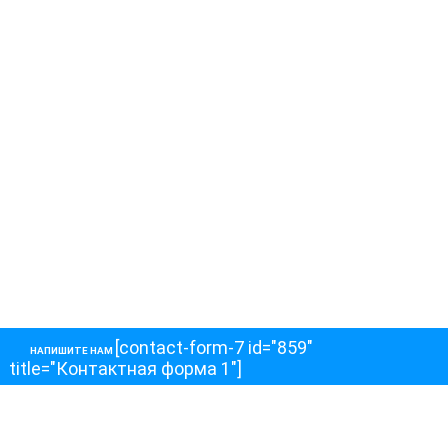
[contact-form-7 id="859"
НАПИШИТЕ НАМ
title="Контактная форма 1"]
О НАС