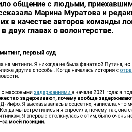
чило общение с людьми, приехавши
ссказала Марина Муратова и реда
их в качестве авторов команды ло
в двух главах о волонтерстве.
митинг, первый суд
а на митинги. Я никогда не была фанаткой Путина, но
ближе другие способы. Когда началась история с
отр
новости.
я с массовыми
задержаниями
в начале 2021 года: я по
к жестко задерживают, почему вообще задерживаю
-Инфо. Я высказывалась в соцсетях, написала, что м
Когда мы встретились и я спросила, почему так, она 
тникам. Я впервые столкнулась с этим, было очень н
-за моей позиции.