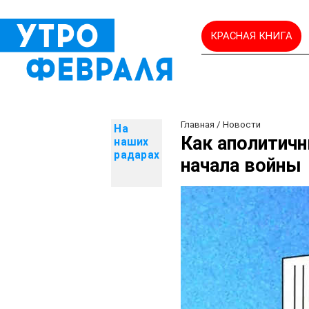
КРАСНАЯ КНИГА
Главная
/
Новости
На
Как аполитич
наших
радарах
начала войны