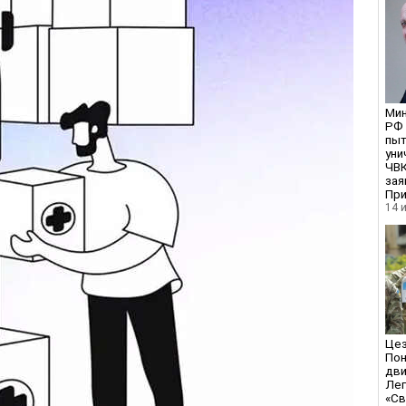
Ми
РФ
пыт
уни
ЧВК
зая
При
14 
Цез
По
дви
Ле
«С