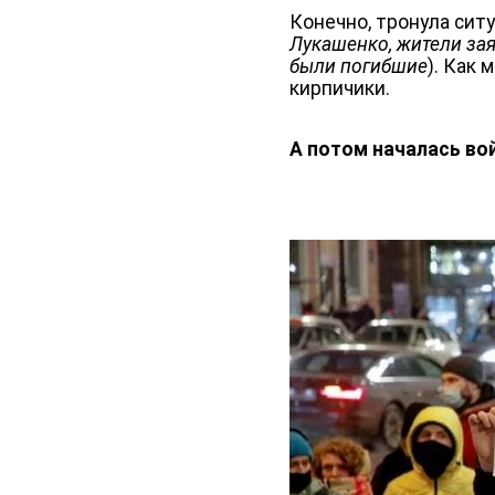
Конечно, тронула ситу
Лукашенко, жители за
были погибшие
). Как
кирпичики.
А потом началась во