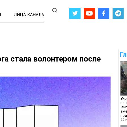
Л
ЛИЦА КАНАЛА
Г
га стала волонтером после
Укр
нас
анг
ам
по
29 