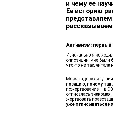
и чему ее нау
Ее историю ра
представляем 
рассказываем 
Активизм: первый 
Изначально я не ходил
оппозиции, мне были 
что-то не так, читала 
Меня задела ситуаци
позицию, почему та
пожертвование — в ОВД
отписалась знакомая. 
жертвовать правозащи
уже отписываться из