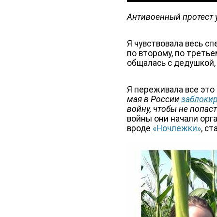
Антивоенный протест у
Я чувствовала весь сп
по второму, по треть
общалась с дедушкой, 
Я переживала все это
мая в России
заблоки
войну, чтобы не попас
войны они начали орг
вроде
«Ночлежки»
, с