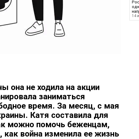
Рос
од
нап
14 
ы она не ходила на акции
анировала заниматься
бодное время. За месяц, с мая
краины. Катя составила для
как можно помочь беженцам,
, как война изменила ее жизнь