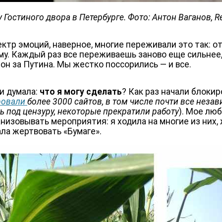
 Гостиного двора в Петербурге. Фото: Антон Ваганов, R
ектр эмоций, наверное, многие переживали это так: отр
ему. Каждый раз все переживаешь заново еще сильнее,
он за Путина. Мы жестко поссорились — и все.
 и думала:
что я могу сделать
? Как раз начали блоки
ровали
более 3000 сайтов, в том числе почти все нез
ть под цензуру, некоторые прекратили работу
). Мое лю
анизовывать мероприятия: я ходила на многие из них
тала жертвовать «Бумаге».