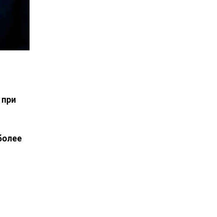
 при
более