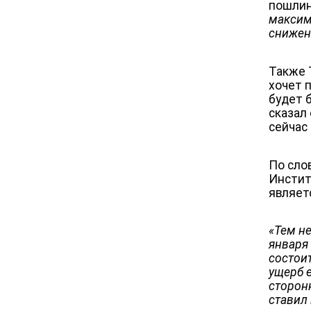
пошлин
максим
снижен
Также 
хочет 
будет 
сказал
сейчас
По сло
Инстит
являет
«Тем н
января
состои
ущерб 
сторон
ставил 