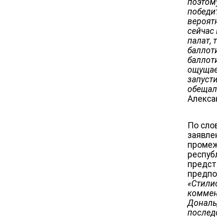
поэтому
победи
вероятн
сейчас
палат, 
баллот
баллот
ощущае
запуст
обещал
Алекса
По сло
заявле
промеж
респуб
предст
предпо
«Стили
коммент
Дональ
послед