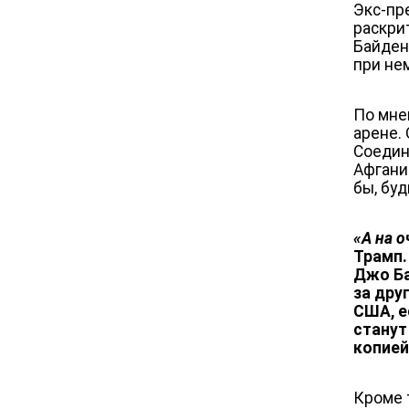
Экс-пр
раскри
Байден
при не
По мне
арене.
Соедин
Афгани
бы, бу
«А на 
Трамп.
Джо Б
за дру
США, е
станут
копией
Кроме 