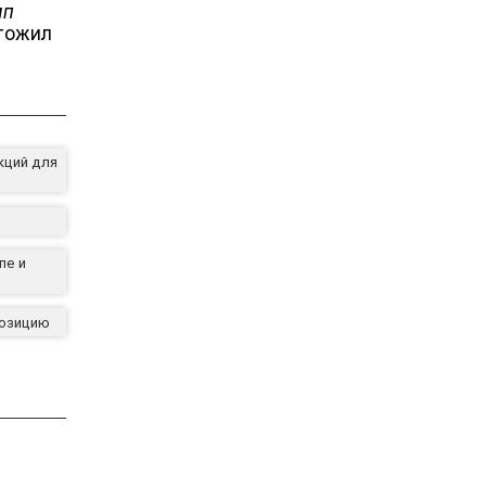
мп
тожил
кций для
пе и
позицию