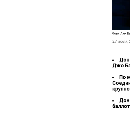
Фото: Alex 
27 июля,
Дон
Джо Б
По 
Соедин
крупно
Дон
баллот