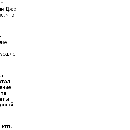
мп
ии Джо
е, что
й
ене
изошло
ил
стал
ение
нта
таты
упной
енять