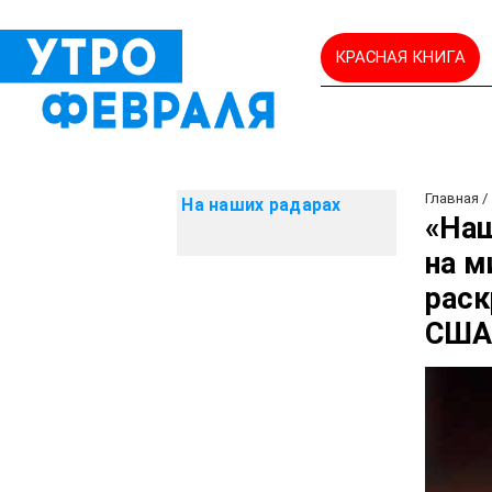
КРАСНАЯ КНИГА
Главная
На наших радарах
«Наш
на м
раск
СШ