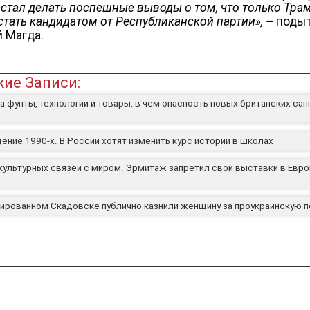
е стал делать поспешные выводы о том, что только Тра
стать кандидатом от Республиканской партии
»
,
–
поды
й Магда.
ие Записи:
а фунты, технологии и товары: в чем опасность новых британских сан
ение 1990-х. В России хотят изменить курс истории в школах
культурных связей с миром. Эрмитаж запретил свои выставки в Евро
сированном Скадовске публично казнили женщину за проукраинскую 