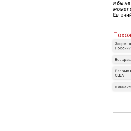
я бы н
может 
Евгени
Похож
Запрет н
России?
Возвращ
Разрыв 
США
В аннек