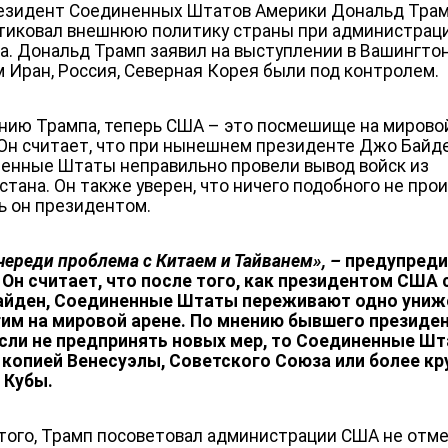
езидент Соединенных Штатов Америки Дональд Тра
тиковал внешнюю политику страны при администрац
а. Дональд Трамп заявил на выступлении в Вашингтон
м Иран, Россия, Северная Корея были под контролем.
нию Трампа, теперь США – это посмешище на мирово
 Он считает, что при нынешнем президенте Джо Байд
енные Штаты неправильно провели вывод войск из
стана. Он также уверен, что ничего подобного не про
дь он президентом.
очереди проблема с Китаем и Тайванем», –
предупред
 Он считает, что после того, как президентом США 
айден, Соединенные Штаты переживают одно униж
гим на мировой арене. По мнению бывшего президе
сли не предпринять новых мер, то Соединенные Ш
 копией Венесуэлы, Советского Союза или более кр
 Кубы.
того, Трамп посоветовал администрации США не отм