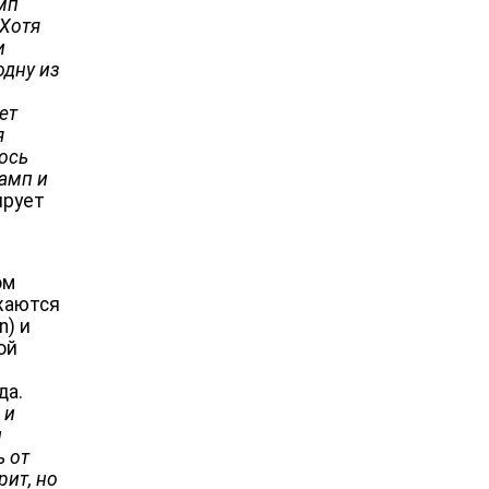
амп
 Хотя
и
одну из
ет
я
ось
рамп и
ирует
ом
ижаются
n) и
ой
да.
 и
и
ь от
рит, но