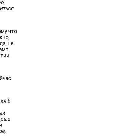
ро
биться
ому что
жно,
да, не
рамп
тии.
йчас
лия 6
ный
орые
н
ре,