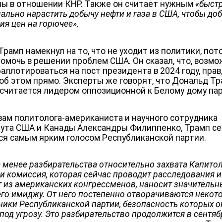
ы в отношении КНР. Также он считает нужным
«
быст
ально нарастить добычу нефти и газа в США, чтобы до
ия цен на горючее
»
.
Трамп намекнул на то, что не уходит из политики, пот
помочь в решении проблем США. Он сказал, что, возмо
баллотироваться на пост президента в 2024 году, прав
 об этом прямо. Эксперты же говорят, что Дональд Т
 считается лидером оппозиционной к Белому дому пар
вам политолога-американиста и научного сотрудника
ута США и Канады Александры Филиппенко, Трамп се
ся самым ярким голосом Республиканской партии.
е менее разбирательства относительно захвата Капито
 и комиссия, которая сейчас проводит расследования и
т из американских конгрессменов, наносит значитель
его имиджу. От него постепенно отворачиваются некот
ники Республиканской партии, безопасность которых о
под угрозу. Это разбирательство продолжится в сентяб