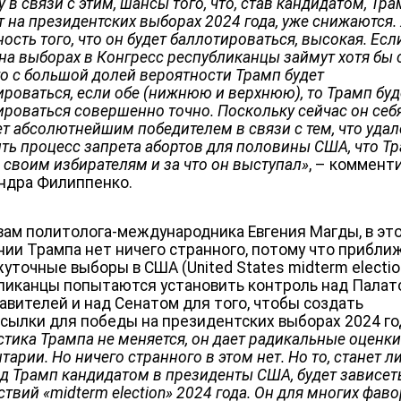
 в связи с этим, шансы того, что, став кандидатом, Тр
т на президентских выборах 2024 года, уже снижаются.
ость того, что он будет баллотироваться, высокая. Есл
 на выборах в Конгресс республиканцы займут хотя бы 
то с большой долей вероятности Трамп будет
ироваться, если обе (нижнюю и верхнюю), то Трамп буд
ироваться совершенно точно. Поскольку сейчас он себ
т абсолютнейшим победителем в связи с тем, что удал
ить процесс запрета абортов для половины США, что Т
 своим избирателям и за что он выступал»
, – коммент
ндра Филиппенко.
вам политолога-международника Евгения Магды, в эт
нии Трампа нет ничего странного, потому что прибл
уточные выборы в США (United States midterm electio
ликанцы попытаются установить контроль над Палат
авителей и над Сенатом для того, чтобы создать
сылки для победы на президентских выборах 2024 го
стика Трампа не меняется, он дает радикальные оценки
арии. Но ничего странного в этом нет. Но то, станет л
д Трамп кандидатом в президенты США, будет зависет
ствий «
midterm election
»
2024 года. Он для многих фаво