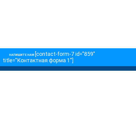
[contact-form-7 id="859"
НАПИШИТЕ НАМ
title="Контактная форма 1"]
О НАС
О телеканале
Как обойти блокировку
ОСТАЛЬНОЕ
Интервью
Колонки
Авторы