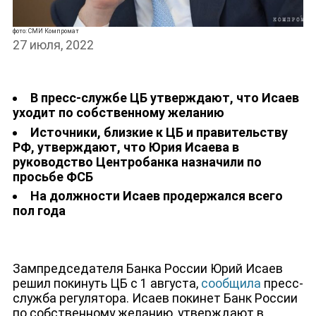
фото: СМИ Компромат
27 июля, 2022
В пресс-службе ЦБ утверждают, что Исаев
НОВОСТИ
уходит по собственному желанию
Источники, близкие к ЦБ и правительству
РФ, утверждают, что Юрия Исаева в
руководство Центробанка назначили по
просьбе ФСБ
На должности Исаев продержался всего
пол года
Зампредседателя Банка России Юрий Исаев
решил покинуть ЦБ с 1 августа,
сообщила
пресс-
служба регулятора. Исаев покинет Банк России
по собственному желанию, утверждают в